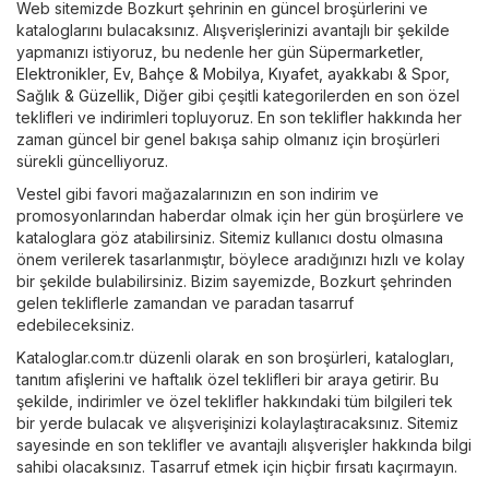
Web sitemizde Bozkurt şehrinin en güncel broşürlerini ve
kataloglarını bulacaksınız. Alışverişlerinizi avantajlı bir şekilde
yapmanızı istiyoruz, bu nedenle her gün
Süpermarketler
,
Elektronikler
,
Ev, Bahçe & Mobilya
,
Kıyafet, ayakkabı & Spor
,
Sağlık & Güzellik
,
Diğer
gibi çeşitli kategorilerden en son özel
teklifleri ve indirimleri topluyoruz. En son teklifler hakkında her
zaman güncel bir genel bakışa sahip olmanız için broşürleri
sürekli güncelliyoruz.
Vestel
gibi favori mağazalarınızın en son indirim ve
promosyonlarından haberdar olmak için her gün broşürlere ve
kataloglara göz atabilirsiniz. Sitemiz kullanıcı dostu olmasına
önem verilerek tasarlanmıştır, böylece aradığınızı hızlı ve kolay
bir şekilde bulabilirsiniz. Bizim sayemizde, Bozkurt şehrinden
gelen tekliflerle zamandan ve paradan tasarruf
edebileceksiniz.
Kataloglar.com.tr düzenli olarak en son broşürleri, katalogları,
tanıtım afişlerini ve haftalık özel teklifleri bir araya getirir. Bu
şekilde, indirimler ve özel teklifler hakkındaki tüm bilgileri tek
bir yerde bulacak ve alışverişinizi kolaylaştıracaksınız. Sitemiz
sayesinde en son teklifler ve avantajlı alışverişler hakkında bilgi
sahibi olacaksınız. Tasarruf etmek için hiçbir fırsatı kaçırmayın.