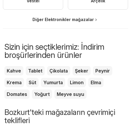
Vestel
Arçelik
Diğer Elektronikler mağazalar
Sizin için seçtiklerimiz: İndirim
broşürlerinden ürünler
Kahve
Tablet
Çikolata
Şeker
Peynir
Krema
Süt
Yumurta
Limon
Elma
Domates
Yoğurt
Meyve suyu
Bozkurt'teki mağazaların çevrimiçi
teklifleri