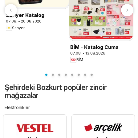
Sarıyer Katalog
07.08. - 26.08.2026
Sarıyer
M
BİM - Katalog Cuma
M
07.08. - 13.08.2026
0
BİM
Şehirdeki Bozkurt popüler zincir
mağazalar
Elektronikler