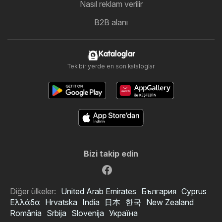
Nasıl reklam verilir
B2B alanı
Kataloglar
Tek bir yerde en son kataloglar
Bizi takip edin
Diğer ülkeler:
United Arab Emirates
България
Cyprus
Ελλάδα
Hrvatska
India
日本
한국
New Zealand
România
Srbija
Slovenija
Україна