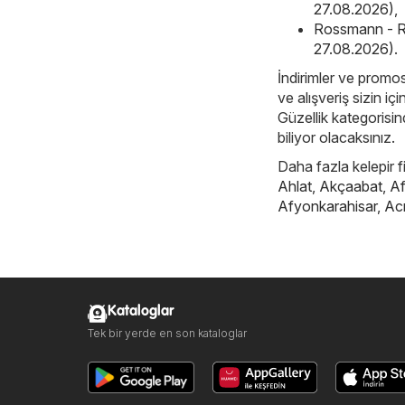
27.08.2026)
,
Rossmann - R
27.08.2026)
.
İndirimler ve promos
ve alışveriş sizin iç
Güzellik kategorisind
biliyor olacaksınız.
Daha fazla kelepir f
Ahlat
,
Akçaabat
,
Af
Afyonkarahisar
,
Ac
Kataloglar
Tek bir yerde en son kataloglar