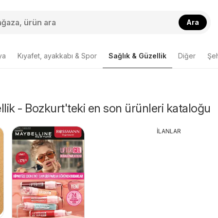
Ara
ya
Kıyafet, ayakkabı & Spor
Sağlık & Güzellik
Diğer
Şeh
lik - Bozkurt'teki en son ürünleri kataloğu
İLANLAR