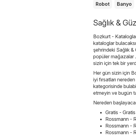
Robot
Banyo
Sağlık & Güze
Bozkurt - Katalogla
kataloglar bulacaksı
şehrindeki Sağlık & 
popüler mağazalar . A
sizin için tek bir ye
Her gün sizin için B
iyi fırsatları nerede
kategorisinde bulabil
etmeyin ve bugün t
Nereden başlayacağı
Gratis - Grat
Rossmann - R
Rossmann - R
Rossmann - R