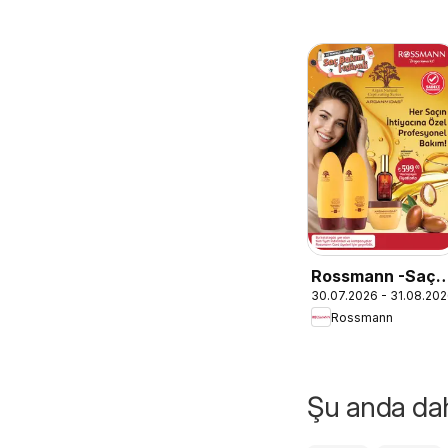
Rossmann -Saç
30.07.2026 - 31.08.20
Bakım Festivali
Rossmann
Kataloğu
Şu anda daha