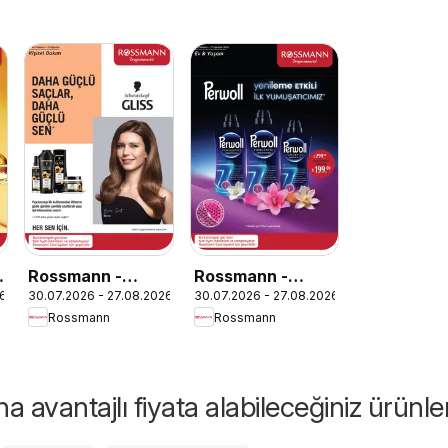
Rossmann -
Rossmann -
26
30.07.2026 - 27.08.2026
30.07.2026 - 27.08.2026
Ağustos Kişisel
Ağustos Ev &
Rossmann
Rossmann
Bakım Kataloğu
Yaşam Kataloğu
 avantajlı fiyata alabileceğiniz ürünle