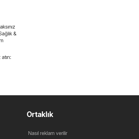
caksınız
Sağlık &
im
 atın:
Ortaklık
Nasıl reklam verilir