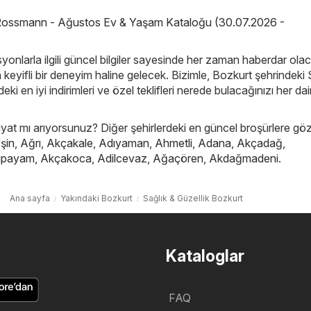
ossmann - Ağustos Ev & Yaşam Kataloğu (30.07.2026 -
yonlarla ilgili güncel bilgiler sayesinde her zaman haberdar ola
in keyifli bir deneyim haline gelecek. Bizimle, Bozkurt şehrindeki 
eki en iyi indirimleri ve özel teklifleri nerede bulacağınızı her da
iyat mı arıyorsunuz? Diğer şehirlerdeki en güncel broşürlere göz
şin
,
Ağrı
,
Akçakale
,
Adıyaman
,
Ahmetli
,
Adana
,
Akçadağ
,
ıpayam
,
Akçakoca
,
Adilcevaz
,
Ağaçören
,
Akdağmadeni
.
Ana sayfa
Yakındaki Bozkurt
Sağlık & Güzellik Bozkurt
Kataloglar
FAQ