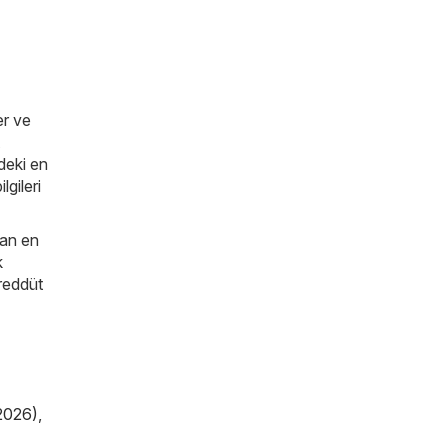
er ve
deki en
lgileri
man en
k
ereddüt
2026)
,