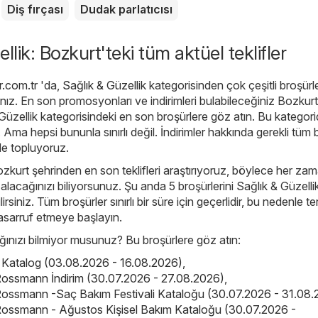
Diş fırçası
Dudak parlatıcısı
llik: Bozkurt'teki tüm aktüel teklifler
r.com.tr
'da,
Sağlık & Güzellik
kategorisinden çok çeşitli broşürl
nız. En son promosyonları ve indirimleri bulabileceğiniz Bozkurt
Güzellik kategorisindeki en son broşürlere göz atın. Bu kategori
ma hepsi bununla sınırlı değil. İndirimler hakkında gerekli tüm bi
rde topluyoruz.
ozkurt şehrinden en son teklifleri araştırıyoruz, böylece her za
n alacağınızı biliyorsunuz. Şu anda 5 broşürlerini Sağlık & Güzelli
irsiniz. Tüm broşürler sınırlı bir süre için geçerlidir, bu nedenle t
asarruf etmeye başlayın.
nızı bilmiyor musunuz? Bu broşürlere göz atın:
is Katalog (03.08.2026 - 16.08.2026)
,
ossmann İndirim (30.07.2026 - 27.08.2026)
,
ossmann -Saç Bakım Festivali Kataloğu (30.07.2026 - 31.08.
ossmann - Ağustos Kişisel Bakım Kataloğu (30.07.2026 -