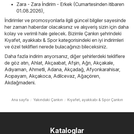
Zara - Zara İndirim - Erkek (Cumartesinden itibaren
01.08.2026)
,
İndirimler ve promosyonlarla ilgili güncel bilgiler sayesinde
her zaman haberdar olacaksınız ve alışveriş sizin için daha
kolay ve verimli hale gelecek. Bizimle Çankırı şehrindeki
Kıyafet, ayakkabı & Spor kategorisindeki en iyi indirimleri
ve özel teklifleri nerede bulacağınızı bileceksiniz.
Daha fazla indirim arıyorsanız, diğer şehirlerdeki tekliflere
de göz atın,
Ahlat
,
Akçaabat
,
Afşin
,
Ağrı
,
Akçakale
,
Adıyaman
,
Ahmetli
,
Adana
,
Akçadağ
,
Afyonkarahisar
,
Acıpayam
,
Akçakoca
,
Adilcevaz
,
Ağaçören
,
Akdağmadeni
.
Ana sayfa
Yakındaki Çankırı
Kıyafet, ayakkabı & Spor Çankırı
Kataloglar