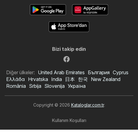
Bizi takip edin
Diğer ülkeler:
United Arab Emirates
България
Cyprus
Ελλάδα
Hrvatska
India
日本
한국
New Zealand
România
Srbija
Slovenija
Україна
Copyright © 2026
Kataloglar.com.tr
.
Kullanım Koşulları
Kişisel veri işleme