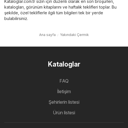
Kataloglar.com.tr sizin için düzenli olarak en son broşürleri,
katalogları, görünüm kitaplarını ve haftalık teklifleri toplar. Bu
şekilde, özel tekliflerle ilgili tüm bilgileri tek bir yerde
bulabilirsiniz.
Ana sayfa
Yakındaki Çermik
Kataloglar
FAQ
İletişim
Şehirlerin listesi
Ürün listesi