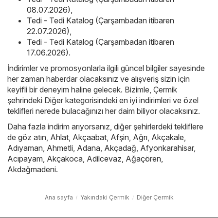
08.07.2026)
,
Tedi - Tedi Katalog (Çarşambadan itibaren
22.07.2026)
,
Tedi - Tedi Katalog (Çarşambadan itibaren
17.06.2026)
.
İndirimler ve promosyonlarla ilgili güncel bilgiler sayesinde
her zaman haberdar olacaksınız ve alışveriş sizin için
keyifli bir deneyim haline gelecek. Bizimle, Çermik
şehrindeki Diğer kategorisindeki en iyi indirimleri ve özel
teklifleri nerede bulacağınızı her daim biliyor olacaksınız.
Daha fazla indirim arıyorsanız, diğer şehirlerdeki tekliflere
de göz atın,
Ahlat
,
Akçaabat
,
Afşin
,
Ağrı
,
Akçakale
,
Adıyaman
,
Ahmetli
,
Adana
,
Akçadağ
,
Afyonkarahisar
,
Acıpayam
,
Akçakoca
,
Adilcevaz
,
Ağaçören
,
Akdağmadeni
.
Ana sayfa
Yakındaki Çermik
Diğer Çermik