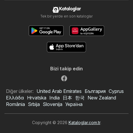
Kataloglar
Tek bir yerde en son kataloglar
Bizi takip edin
Diğer ülkeler:
United Arab Emirates
България
Cyprus
Ελλάδα
Hrvatska
India
日本
한국
New Zealand
România
Srbija
Slovenija
Україна
Copyright © 2026
Kataloglar.com.tr
.