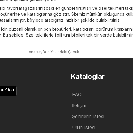
ibi favori mağazalarınızdaki en güncel fırsatları ve özel teklifleri tak
oşürlerine ve kataloglarına göz atın. Sitemiz mümkün olduğunca kull
sarlanmıştır, böylece aradığınızı hızlı bir şekilde bulabilirsiniz.
n için düzenli olarak en son broşürleri, katalogları, görünüm kitapların
ar. Bu şekilde, özel tekliflerle ilgili tüm bilgileri tek bir yerde bulabilirsin
Ana sayfa
Yakındaki Çubuk
Kataloglar
FAQ
İletişim
Şehirlerin listesi
Ürün listesi