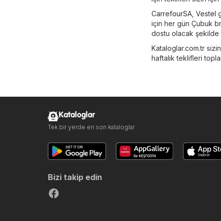
CarrefourSA
,
Vestel
g
için her gün Çubuk br
dostu olacak şekilde ta
Kataloglar.com.tr sizi
haftalık teklifleri topl
Kataloglar
Tek bir yerde en son kataloglar
Bizi takip edin