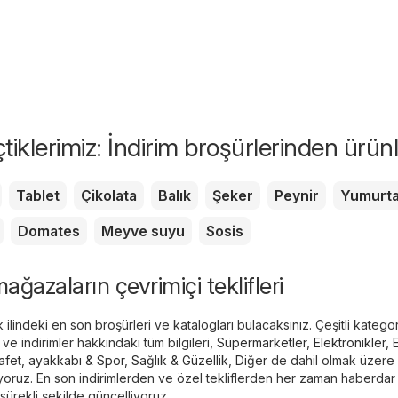
eçtiklerimiz: İndirim broşürlerinden ürün
Tablet
Çikolata
Balık
Şeker
Peynir
Yumurt
Domates
Meyve suyu
Sosis
ğazaların çevrimiçi teklifleri
lindeki en son broşürleri ve katalogları bulacaksınız. Çeşitli kategor
e indirimler hakkındaki tüm bilgileri,
Süpermarketler
,
Elektronikler
,
afet, ayakkabı & Spor
,
Sağlık & Güzellik
,
Diğer
de dahil olmak üzere
luyoruz. En son indirimlerden ve özel tekliflerden her zaman haberdar
in sürekli şekilde güncelliyoruz.