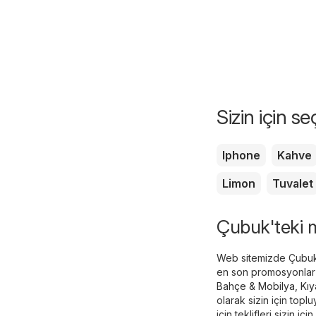
Sizin için s
Iphone
Kahve
Limon
Tuvalet
Çubuk'teki ma
Web sitemizde Çubuk i
en son promosyonlar v
Bahçe & Mobilya
,
Kıy
olarak sizin için top
için teklifleri sizin iç