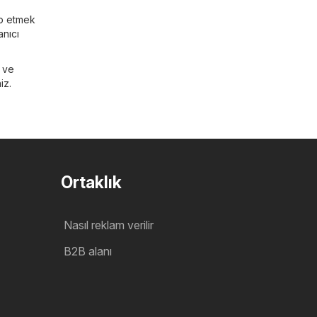
ip etmek
anıcı
ı ve
iz.
Ortaklık
Nasıl reklam verilir
B2B alanı