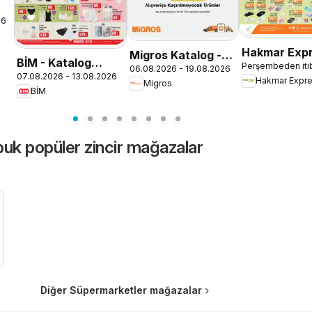
26
Hakmar Expr
Migros Katalog -
BİM - Katalog
Perşembeden iti
Perşembe Ak
06.08.2026 - 19.08.2026
Migroskop
07.08.2026 - 13.08.2026
Cuma
Hakmar Expr
Migros
Ürünler
BİM
uk popüler zincir mağazalar
Diğer Süpermarketler mağazalar