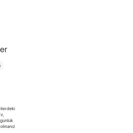
ler
a
ilerdeki
Ev,
 günlük
 olmanız