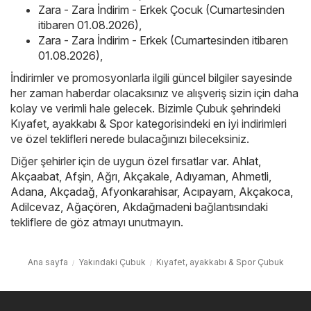
Zara - Zara İndirim - Erkek Çocuk (Cumartesinden
itibaren 01.08.2026)
,
Zara - Zara İndirim - Erkek (Cumartesinden itibaren
01.08.2026)
,
İndirimler ve promosyonlarla ilgili güncel bilgiler sayesinde
her zaman haberdar olacaksınız ve alışveriş sizin için daha
kolay ve verimli hale gelecek. Bizimle Çubuk şehrindeki
Kıyafet, ayakkabı & Spor kategorisindeki en iyi indirimleri
ve özel teklifleri nerede bulacağınızı bileceksiniz.
Diğer şehirler için de uygun özel fırsatlar var.
Ahlat
,
Akçaabat
,
Afşin
,
Ağrı
,
Akçakale
,
Adıyaman
,
Ahmetli
,
Adana
,
Akçadağ
,
Afyonkarahisar
,
Acıpayam
,
Akçakoca
,
Adilcevaz
,
Ağaçören
,
Akdağmadeni
bağlantısındaki
tekliflere de göz atmayı unutmayın.
Ana sayfa
Yakındaki Çubuk
Kıyafet, ayakkabı & Spor Çubuk