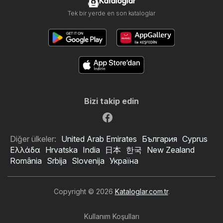
Kataloglar
Tek bir yerde en son kataloglar
Bizi takip edin
Diğer ülkeler:
United Arab Emirates
България
Cyprus
Ελλάδα
Hrvatska
India
日本
한국
New Zealand
România
Srbija
Slovenija
Україна
Copyright © 2026
Kataloglar.com.tr
.
Kullanım Koşulları