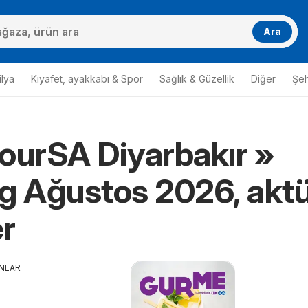
Ara
lya
Kıyafet, ayakkabı & Spor
Sağlık & Güzellik
Diğer
Şehi
ourSA Diyarbakır »
g Ağustos 2026, aktü
er
ANLAR