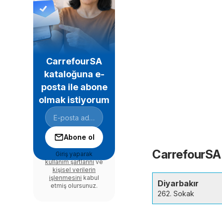
CarrefourSA
kataloğuna e-
posta ile abone
olmak istiyorum
Abone ol
CarrefourSA 
Giriş yaparak
kullanım şartlarını
ve
kişisel verilerin
işlenmesini
kabul
Diyarbakır
etmiş olursunuz.
262. Sokak