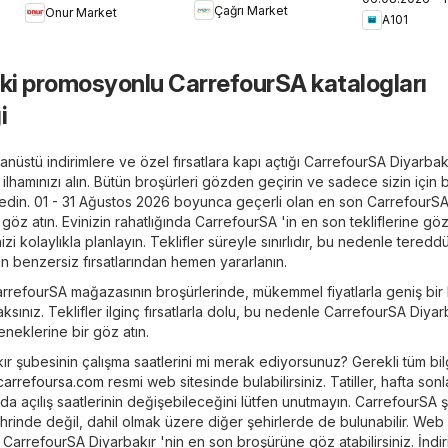
Aldın Aldın
Çağrı Market
Onur Market
İndirimler
A101
eki promosyonlu CarrefourSA katalogları
i
nüstü indirimlere ve özel fırsatlara kapı açtığı CarrefourSA Diyarbakı
ık ilhamınızı alın. Bütün broşürleri gözden geçirin ve sadece sizin için
eşfedin. 01 - 31 Ağustos 2026 boyunca geçerli olan en son CarrefourS
göz atın. Evinizin rahatlığında CarrefourSA 'in en son tekliflerine gö
izi kolaylıkla planlayın. Teklifler süreyle sınırlıdır, bu nedenle tereddü
n benzersiz fırsatlarından hemen yararlanın.
arrefourSA mağazasının broşürlerinde, mükemmel fiyatlarla geniş bir k
sınız. Teklifler ilginç fırsatlarla dolu, bu nedenle CarrefourSA Diyarb
neklerine bir göz atın.
r şubesinin çalışma saatlerini mi merak ediyorsunuz? Gerekli tüm bilg
carrefoursa.com
resmi web sitesinde bulabilirsiniz. Tatiller, hafta son
ında açılış saatlerinin değişebileceğini lütfen unutmayın. CarrefourSA 
rinde değil, dahil olmak üzere diğer şehirlerde de bulunabilir. Web
CarrefourSA Diyarbakır 'nin en son broşürüne göz atabilirsiniz. İndir