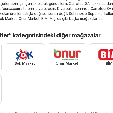
şürler sizin için günlük olarak güncellenir. CarrefourSA hakkında dah
efoursa.com
sitelerini ziyaret edin. Diyarbakır şehrinde CarrefourSA
z olan ürünler satışta değilse, sorun değil. Şehrinizde
Süpermarketle
ok Market
,
Onur Market
,
BİM
,
Migros
gibi başka mağazalar da
ler” kategorisindeki diğer mağazalar
Şok Market
Onur Market
BİM