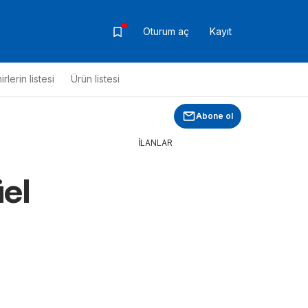
Oturum aç
Kayıt
rlerin listesi
Ürün listesi
Abone ol
İLANLAR
el