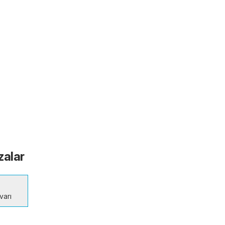
zalar
varı