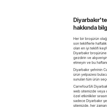
Diyarbakır't
hakkında bilg
Her bir broşürün olağa
son tekliflerle haftal
olan en iyi teklifi k
Diyarbakır broşürüne 
gezdirin ve alışverişin
etmeyin ve bu haftanı
Diyarbakır şehrinin C
ürün yelpazesi bulacak
sunulan tüm ürün seçe
CarrefourSA Diyarbakı
web sitemizde veya
özel etkinlikler sıras
sadece Diyarbakır şeh
sitemizde, her zaman 