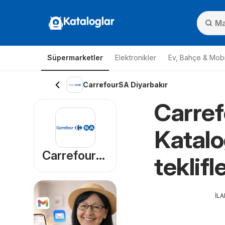
Kataloglar
Süpermarketler
Elektronikler
Ev, Bahçe & Mobi
CarrefourSA Diyarbakır
Carref
Katalo
CarrefourSA
teklifl
İL