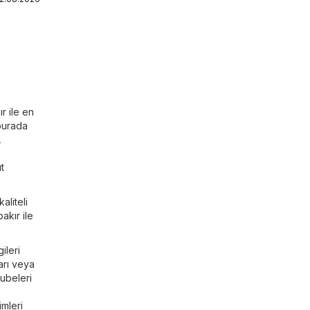
r ile en
 burada
A
z
t
aliteli
akır ile
ileri
ları veya
şubeleri
imleri