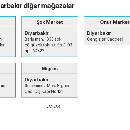
yarbakır diğer mağazalar
Şok Market
Onur Market
Di̇yarbakir
Diyarbakır
h.
Bariş mah. 1033.sok.
Cengizler Caddesi
kır
çölgüzeli̇ toki̇ si̇t. ti̇p 3-03
apt. NO:22
Migros
Di̇yarbakir
rım
15 Temmuz Mah. Ergani
Cad. Dış Kapı No:121
İLANLAR