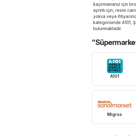
kaçırmamanız için bro
ayrıntı için, resmi
carr
yoksa veya ihtiyacını
kategorisinde
A101
,
Ş
bulunmaktadır.
“Süpermarket
A101
Migros