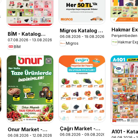
6
Hakmar Ex
Migros Katalog -
BİM - Katalog
Perşembeden i
Perşembe 
06.08.2026 - 19.08.2026
Migroskop
07.08.2026 - 13.08.2026
Cuma
Hakmar Ex
Migros
Ürünler
BİM
6
Çağrı Market -
Onur Market -
A101 - Kat
06.08.2026 - 09.08.2026
Manav Katalog
06.08.2026 - 12.08.2026
Taze Ürünlerde
06.08.2026 - 