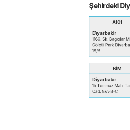
Şehirdeki Di
A101
Di̇yarbakir
1169. Sk. Bağcılar M
Göletli Park Diyarba
18/B
BİM
Diyarbakır
15 Temmuz Mah. Ta
Cad. 8/A-B-C