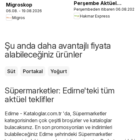
Perşembe Aktüel
Migroskop
Perşembeden itibaren 06.08.2026
Ürünler
06.08. - 19.08.2026
Hakmar Express
Migros
Şu anda daha avantajlı fiyata
alabileceğiniz ürünler
Süt
Portakal
Yoğurt
Süpermarketler: Edirne'teki tüm
aktüel teklifler
Edirne - Kataloglar.com.tr
'da,
Süpermarketler
kategorisinden çok çeşitli broşürler ve kataloglar
bulacaksınız. En son promosyonları ve indirimleri
bulabileceğiniz Edirne şehrindeki Süpermarketler