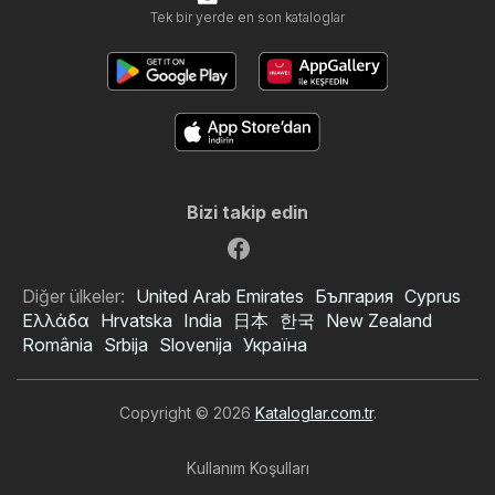
Tek bir yerde en son kataloglar
Bizi takip edin
Diğer ülkeler:
United Arab Emirates
България
Cyprus
Ελλάδα
Hrvatska
India
日本
한국
New Zealand
România
Srbija
Slovenija
Україна
Copyright © 2026
Kataloglar.com.tr
.
Kullanım Koşulları