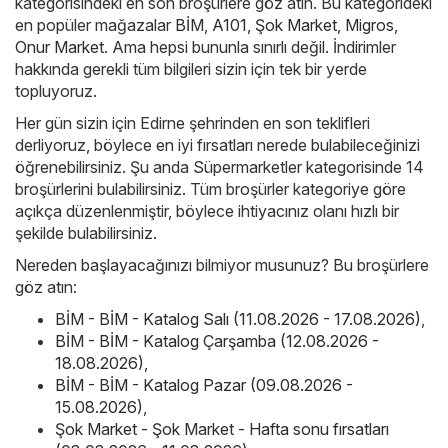
kategorisindeki en son broşürlere göz atın. Bu kategorideki
en popüler mağazalar
BİM
,
A101
,
Şok Market
,
Migros
,
Onur Market
. Ama hepsi bununla sınırlı değil. İndirimler
hakkında gerekli tüm bilgileri sizin için tek bir yerde
topluyoruz.
Her gün sizin için Edirne şehrinden en son teklifleri
derliyoruz, böylece en iyi fırsatları nerede bulabileceğinizi
öğrenebilirsiniz. Şu anda Süpermarketler kategorisinde 14
broşürlerini bulabilirsiniz. Tüm broşürler kategoriye göre
açıkça düzenlenmiştir, böylece ihtiyacınız olanı hızlı bir
şekilde bulabilirsiniz.
Nereden başlayacağınızı bilmiyor musunuz? Bu broşürlere
göz atın:
BİM - BİM - Katalog Salı (11.08.2026 - 17.08.2026)
,
BİM - BİM - Katalog Çarşamba (12.08.2026 -
18.08.2026)
,
BİM - BİM - Katalog Pazar (09.08.2026 -
15.08.2026)
,
Şok Market - Şok Market - Hafta sonu fırsatları