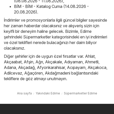
(08.08.2026 - 11.08.2026)
,
BİM - BİM - Katalog Cuma (14.08.2026 -
20.08.2026)
.
İndirimler ve promosyonlarla ilgili güncel bilgiler sayesinde
her zaman haberdar olacaksınız ve alışveriş sizin için
keyifli bir deneyim haline gelecek. Bizimle, Edirne
şehrindeki Süpermarketler kategorisindeki en iyi indirimleri
ve özel teklifleri nerede bulacağınızı her daim biliyor
olacaksınız.
Diğer şehirler için de uygun özel fırsatlar var.
Ahlat
,
Akçaabat
,
Afşin
,
Ağrı
,
Akçakale
,
Adıyaman
,
Ahmetli
,
Adana
,
Akçadağ
,
Afyonkarahisar
,
Acıpayam
,
Akçakoca
,
Adilcevaz
,
Ağaçören
,
Akdağmadeni
bağlantısındaki
tekliflere de göz atmayı unutmayın.
Ana sayfa
Yakındaki Edirne
Süpermarketler Edirne