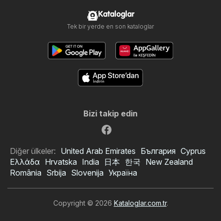
Kataloglar
Tek bir yerde en son kataloglar
Bizi takip edin
Diğer ülkeler:
United Arab Emirates
България
Cyprus
Ελλάδα
Hrvatska
India
日本
한국
New Zealand
România
Srbija
Slovenija
Україна
Copyright © 2026
Kataloglar.com.tr
.