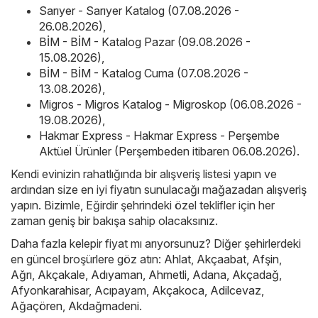
Sarıyer - Sarıyer Katalog (07.08.2026 -
26.08.2026)
,
BİM - BİM - Katalog Pazar (09.08.2026 -
15.08.2026)
,
BİM - BİM - Katalog Cuma (07.08.2026 -
13.08.2026)
,
Migros - Migros Katalog - Migroskop (06.08.2026 -
19.08.2026)
,
Hakmar Express - Hakmar Express - Perşembe
Aktüel Ürünler (Perşembeden itibaren 06.08.2026)
.
Kendi evinizin rahatlığında bir alışveriş listesi yapın ve
ardından size en iyi fiyatın sunulacağı mağazadan alışveriş
yapın. Bizimle, Eğirdir şehrindeki özel teklifler için her
zaman geniş bir bakışa sahip olacaksınız.
Daha fazla kelepir fiyat mı arıyorsunuz? Diğer şehirlerdeki
en güncel broşürlere göz atın:
Ahlat
,
Akçaabat
,
Afşin
,
Ağrı
,
Akçakale
,
Adıyaman
,
Ahmetli
,
Adana
,
Akçadağ
,
Afyonkarahisar
,
Acıpayam
,
Akçakoca
,
Adilcevaz
,
Ağaçören
,
Akdağmadeni
.