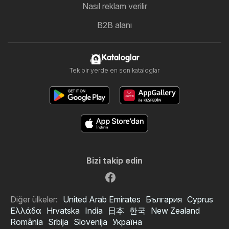
Nasıl reklam verilir
B2B alanı
Kataloglar
Tek bir yerde en son kataloglar
Bizi takip edin
Diğer ülkeler:
United Arab Emirates
България
Cyprus
Ελλάδα
Hrvatska
India
日本
한국
New Zealand
România
Srbija
Slovenija
Україна