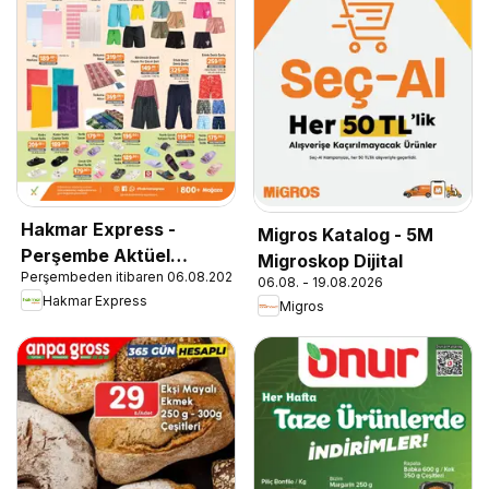
Hakmar Express -
Migros Katalog - 5M
Perşembe Aktüel
Migroskop Dijital
Perşembeden itibaren 06.08.2026
Ürünler
06.08. - 19.08.2026
Hakmar Express
Migros