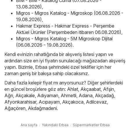
BİM - BİM - Katalog Cuma (07.08.2026 -
13.08.2026)
,
Migros - Migros Katalog - Migroskop (06.08.2026 -
19.08.2026)
,
Hakmar Express - Hakmar Express - Perşembe
Aktüel Ürünler (Perşembeden itibaren 06.08.2026)
,
Migros - Migros Katalog - 5M Migroskop Dijital
(06.08.2026 - 19.08.2026)
.
Kendi evinizin rahatlığında bir alışveriş listesi yapın ve
ardından size en iyi fiyatın sunulacağı mağazadan alışveriş
yapın. Bizimle, Erbaa şehrindeki özel teklifler için her
zaman geniş bir bakışa sahip olacaksınız.
Daha fazla kelepir fiyat mı arıyorsunuz? Diğer şehirlerdeki
en güncel broşürlere göz atın:
Ahlat
,
Akçaabat
,
Afşin
,
Ağrı
,
Akçakale
,
Adıyaman
,
Ahmetli
,
Adana
,
Akçadağ
,
Afyonkarahisar
,
Acıpayam
,
Akçakoca
,
Adilcevaz
,
Ağaçören
,
Akdağmadeni
.
Ana sayfa
Yakındaki Erbaa
Süpermarketler Erbaa