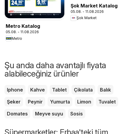
Şok Market Katalog
05.08. - 11.08.2026
Şok Market
Metro Katalog
05.08. - 11.08.2026
Metro
Şu anda daha avantajlı fiyata
alabileceğiniz ürünler
Iphone
Kahve
Tablet
Çikolata
Balık
Şeker
Peynir
Yumurta
Limon
Tuvalet
Domates
Meyve suyu
Sosis
Süpermarketler: Erbaa'teki tüm