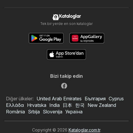
Kataloglar
Tek bir yerde en son kataloglar
Bizi takip edin
Diğer ülkeler:
United Arab Emirates
България
Cyprus
Ελλάδα
Hrvatska
India
日本
한국
New Zealand
România
Srbija
Slovenija
Україна
Copyright © 2026
Kataloglar.com.tr
.