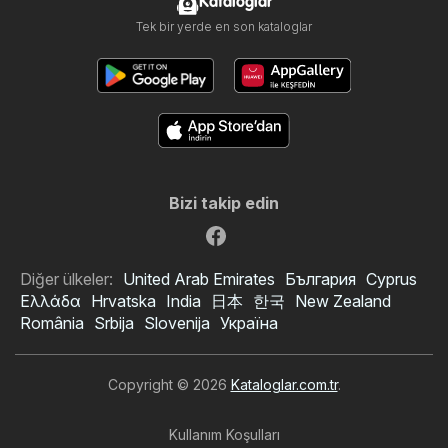
Kataloglar
Tek bir yerde en son kataloglar
Bizi takip edin
Diğer ülkeler:
United Arab Emirates
България
Cyprus
Ελλάδα
Hrvatska
India
日本
한국
New Zealand
România
Srbija
Slovenija
Україна
Copyright © 2026
Kataloglar.com.tr
.
Kullanım Koşulları