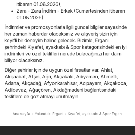
itibaren 01.08.2026)
,
Zara - Zara İndirim - Erkek (Cumartesinden itibaren
01.08.2026)
,
İndirimler ve promosyonlarla ilgili güncel bilgiler sayesinde
her zaman haberdar olacaksınız ve alışveriş sizin için
keyifli bir deneyim haline gelecek. Bizimle, Ergani
şehrindeki Kıyafet, ayakkabı & Spor kategorisindeki en iyi
indirimleri ve özel teklifleri nerede bulacağınızı her daim
biliyor olacaksınız.
Diğer şehirler için de uygun özel fırsatlar var.
Ahlat
,
Akçaabat
,
Afşin
,
Ağrı
,
Akçakale
,
Adıyaman
,
Ahmetli
,
Adana
,
Akçadağ
,
Afyonkarahisar
,
Acıpayam
,
Akçakoca
,
Adilcevaz
,
Ağaçören
,
Akdağmadeni
bağlantısındaki
tekliflere de göz atmayı unutmayın.
Ana sayfa
Yakındaki Ergani
Kıyafet, ayakkabı & Spor Ergani