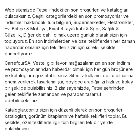
Web sitemizde Fatsa ilindeki en son broşürleri ve katalogları
bulacaksınız. Çeşitli kategorilerdeki en son promosyonlar ve
indirimler hakkındaki tüm bilgileri,
Süpermarketler
,
Elektronikler
,
Ev, Bahçe & Mobilya
,
Kıyafet, ayakkabı & Spor
,
Sağlık &
Güzellik
,
Diğer
de dahil olmak üzere günlük olarak sizin için
topluyoruz. En son indirimlerden ve özel tekliflerden her zaman
haberdar olmanız için teklifleri sizin için sürekli şekilde
güncelliyoruz.
CarrefourSA
,
Vestel
gibi favori mağazalarınızın en son indirim
ve promosyonlarından haberdar olmak için her gün broşürlere
ve kataloglara göz atabilirsiniz. Sitemiz kullanıcı dostu olmasına
önem verilerek tasarlanmıştır, böylece aradığınızı hızlı ve kolay
bir şekilde bulabilirsiniz. Bizim sayemizde, Fatsa şehrinden
gelen tekliflerle zamandan ve paradan tasarruf
edebileceksiniz.
Kataloglar.com.tr sizin için düzenli olarak en son broşürleri,
katalogları, görünüm kitaplarını ve haftalık teklifleri toplar. Bu
şekilde, özel tekliflerle ilgili tüm bilgileri tek bir yerde
bulabilirsiniz.