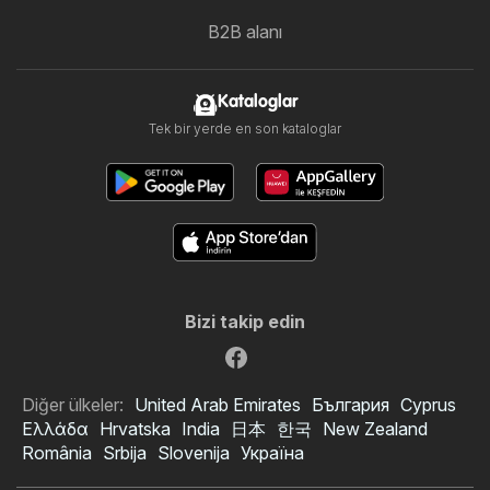
B2B alanı
Kataloglar
Tek bir yerde en son kataloglar
Bizi takip edin
Diğer ülkeler:
United Arab Emirates
България
Cyprus
Ελλάδα
Hrvatska
India
日本
한국
New Zealand
România
Srbija
Slovenija
Україна