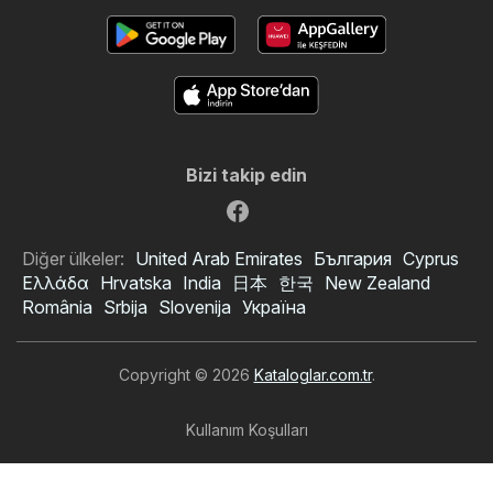
Bizi takip edin
Diğer ülkeler:
United Arab Emirates
България
Cyprus
Ελλάδα
Hrvatska
India
日本
한국
New Zealand
România
Srbija
Slovenija
Україна
Copyright © 2026
Kataloglar.com.tr
.
Kullanım Koşulları
Kişisel veri işleme