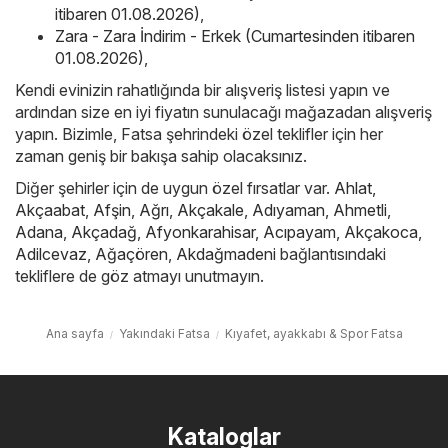
itibaren 01.08.2026)
,
Zara - Zara İndirim - Erkek (Cumartesinden itibaren
01.08.2026)
,
Kendi evinizin rahatlığında bir alışveriş listesi yapın ve
ardından size en iyi fiyatın sunulacağı mağazadan alışveriş
yapın. Bizimle, Fatsa şehrindeki özel teklifler için her
zaman geniş bir bakışa sahip olacaksınız.
Diğer şehirler için de uygun özel fırsatlar var.
Ahlat
,
Akçaabat
,
Afşin
,
Ağrı
,
Akçakale
,
Adıyaman
,
Ahmetli
,
Adana
,
Akçadağ
,
Afyonkarahisar
,
Acıpayam
,
Akçakoca
,
Adilcevaz
,
Ağaçören
,
Akdağmadeni
bağlantısındaki
tekliflere de göz atmayı unutmayın.
Ana sayfa
Yakındaki Fatsa
Kıyafet, ayakkabı & Spor Fatsa
Kataloglar