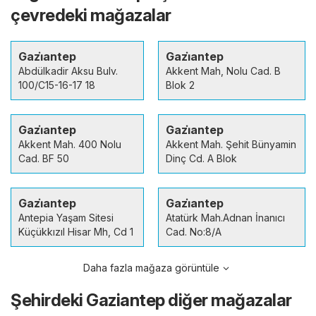
çevredeki mağazalar
Gazi̇antep
Gazi̇antep
Abdülkadir Aksu Bulv.
Akkent Mah, Nolu Cad. B
100/C15-16-17 18
Blok 2
Gazi̇antep
Gazi̇antep
Akkent Mah. 400 Nolu
Akkent Mah. Şehit Bünyamin
Cad. BF 50
Dinç Cd. A Blok
Gazi̇antep
Gazi̇antep
Antepia Yaşam Sitesi
Atatürk Mah.Adnan İnanıcı
Küçükkızıl Hisar Mh, Cd 1
Cad. No:8/A
Daha fazla mağaza görüntüle
Şehirdeki Gaziantep diğer mağazalar