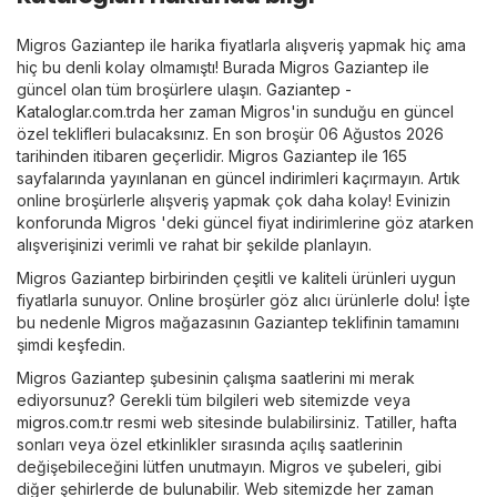
Migros Gaziantep ile harika fiyatlarla alışveriş yapmak hiç ama
hiç bu denli kolay olmamıştı! Burada Migros Gaziantep ile
güncel olan tüm broşürlere ulaşın.
Gaziantep -
Kataloglar.com.tr
da her zaman Migros'in sunduğu en güncel
özel teklifleri bulacaksınız. En son broşür 06 Ağustos 2026
tarihinden itibaren geçerlidir. Migros Gaziantep ile 165
sayfalarında yayınlanan en güncel indirimleri kaçırmayın. Artık
online broşürlerle alışveriş yapmak çok daha kolay! Evinizin
konforunda Migros 'deki güncel fiyat indirimlerine göz atarken
alışverişinizi verimli ve rahat bir şekilde planlayın.
Migros Gaziantep birbirinden çeşitli ve kaliteli ürünleri uygun
fiyatlarla sunuyor. Online broşürler göz alıcı ürünlerle dolu! İşte
bu nedenle Migros mağazasının Gaziantep teklifinin tamamını
şimdi keşfedin.
Migros Gaziantep şubesinin çalışma saatlerini mi merak
ediyorsunuz? Gerekli tüm bilgileri web sitemizde veya
migros.com.tr
resmi web sitesinde bulabilirsiniz. Tatiller, hafta
sonları veya özel etkinlikler sırasında açılış saatlerinin
değişebileceğini lütfen unutmayın. Migros ve şubeleri, gibi
diğer şehirlerde de bulunabilir. Web sitemizde her zaman