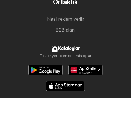
Ortaklık
Nasıl reklam verilir
B2B alanı
Kataloglar
Tek bir yerde en son kataloglar
Bizi takip edin
Diğer ülkeler:
United Arab Emirates
България
Cyprus