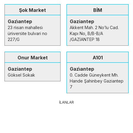
Şok Market
BİM
Gazi̇antep
Gaziantep
23 ni̇san mahallesi̇
Akkent Mah. 2 No’lu Cad.
üni̇versi̇te bulvari no
Kapı No, B/B-B/A
227/G
/GAZİANTEP 18
Onur Market
A101
Gaziantep
Gazi̇antep
Göksel Sokak
0. Cadde Güneykent Mh.
Hande Şahinbey Gaziantep
7
İLANLAR