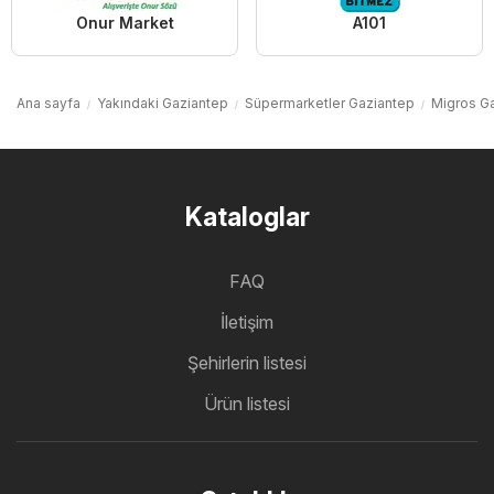
Onur Market
A101
Ana sayfa
Yakındaki Gaziantep
Süpermarketler Gaziantep
Migros G
Kataloglar
FAQ
İletişim
Şehirlerin listesi
Ürün listesi