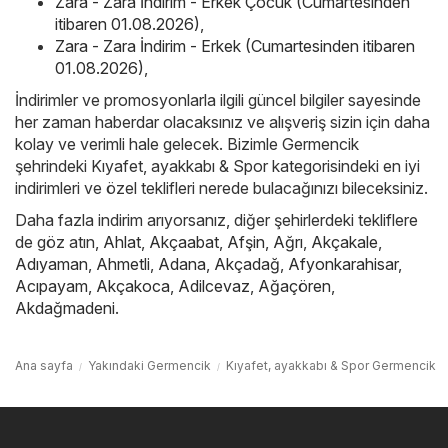
Zara - Zara İndirim - Erkek Çocuk (Cumartesinden
itibaren 01.08.2026)
,
Zara - Zara İndirim - Erkek (Cumartesinden itibaren
01.08.2026)
,
İndirimler ve promosyonlarla ilgili güncel bilgiler sayesinde
her zaman haberdar olacaksınız ve alışveriş sizin için daha
kolay ve verimli hale gelecek. Bizimle Germencik
şehrindeki Kıyafet, ayakkabı & Spor kategorisindeki en iyi
indirimleri ve özel teklifleri nerede bulacağınızı bileceksiniz.
Daha fazla indirim arıyorsanız, diğer şehirlerdeki tekliflere
de göz atın,
Ahlat
,
Akçaabat
,
Afşin
,
Ağrı
,
Akçakale
,
Adıyaman
,
Ahmetli
,
Adana
,
Akçadağ
,
Afyonkarahisar
,
Acıpayam
,
Akçakoca
,
Adilcevaz
,
Ağaçören
,
Akdağmadeni
.
Ana sayfa
Yakındaki Germencik
Kıyafet, ayakkabı & Spor Germencik