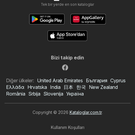
Tek bir yerde en son kataloglar
Bizi takip edin
Diğer ülkeler:
United Arab Emirates
България
Cyprus
Ελλάδα
Hrvatska
India
日本
한국
New Zealand
România
Srbija
Slovenija
Україна
Copyright © 2026
Kataloglar.com.tr
.
Kullanım Koşulları