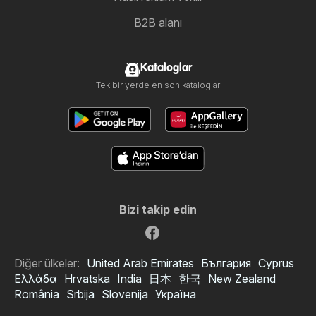
B2B alanı
Kataloglar
Tek bir yerde en son kataloglar
Bizi takip edin
Diğer ülkeler:
United Arab Emirates
България
Cyprus
Ελλάδα
Hrvatska
India
日本
한국
New Zealand
România
Srbija
Slovenija
Україна