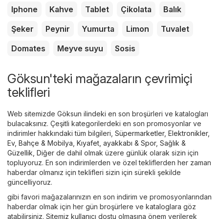
Iphone
Kahve
Tablet
Çikolata
Balık
Şeker
Peynir
Yumurta
Limon
Tuvalet
Domates
Meyve suyu
Sosis
Göksun'teki mağazaların çevrimiçi
teklifleri
Web sitemizde Göksun ilindeki en son broşürleri ve katalogları
bulacaksınız. Çeşitli kategorilerdeki en son promosyonlar ve
indirimler hakkındaki tüm bilgileri,
Süpermarketler
,
Elektronikler
,
Ev, Bahçe & Mobilya
,
Kıyafet, ayakkabı & Spor
,
Sağlık &
Güzellik
,
Diğer
de dahil olmak üzere günlük olarak sizin için
topluyoruz. En son indirimlerden ve özel tekliflerden her zaman
haberdar olmanız için teklifleri sizin için sürekli şekilde
güncelliyoruz.
gibi favori mağazalarınızın en son indirim ve promosyonlarından
haberdar olmak için her gün broşürlere ve kataloglara göz
atabilirsiniz. Sitemiz kullanıcı dostu olmasına önem verilerek