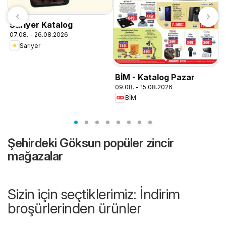
Sarıyer Katalog
07.08. - 26.08.2026
Sarıyer
BİM - Katalog Pazar
B
09.08. - 15.08.2026
0
BİM
Şehirdeki Göksun popüler zincir
mağazalar
Sizin için seçtiklerimiz: İndirim
broşürlerinden ürünler