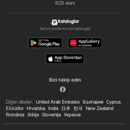
B2B alanı
Kataloglar
Tek bir yerde en son kataloglar
Bizi takip edin
Diğer ülkeler:
United Arab Emirates
България
Cyprus
Ελλάδα
Hrvatska
India
日本
한국
New Zealand
România
Srbija
Slovenija
Україна