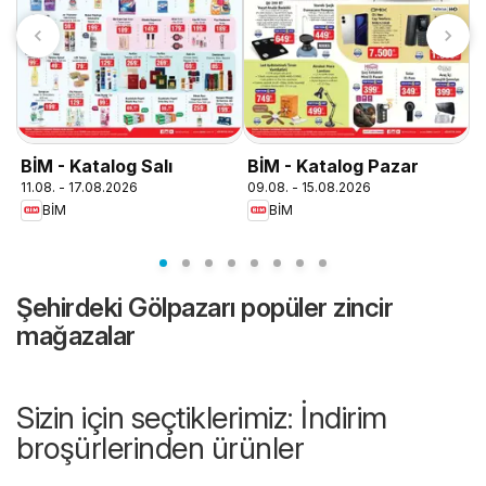
T
0
BİM - Katalog Salı
BİM - Katalog Pazar
11.08. - 17.08.2026
09.08. - 15.08.2026
BİM
BİM
Şehirdeki Gölpazarı popüler zincir
mağazalar
Sizin için seçtiklerimiz: İndirim
broşürlerinden ürünler