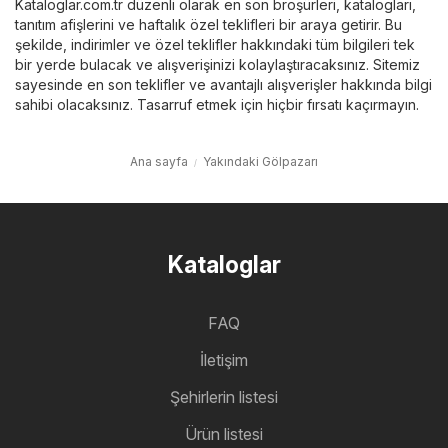
Kataloglar.com.tr düzenli olarak en son broşürleri, katalogları,
tanıtım afişlerini ve haftalık özel teklifleri bir araya getirir. Bu
şekilde, indirimler ve özel teklifler hakkındaki tüm bilgileri tek
bir yerde bulacak ve alışverişinizi kolaylaştıracaksınız. Sitemiz
sayesinde en son teklifler ve avantajlı alışverişler hakkında bilgi
sahibi olacaksınız. Tasarruf etmek için hiçbir fırsatı kaçırmayın.
Ana sayfa
Yakındaki Gölpazarı
Kataloglar
FAQ
İletişim
Şehirlerin listesi
Ürün listesi