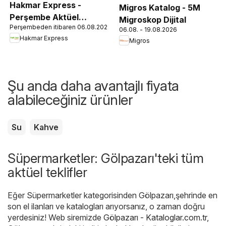
Hakmar Express -
Migros Katalog - 5M
Perşembe Aktüel
Migroskop Dijital
Perşembeden itibaren 06.08.2026
Ürünler
06.08. - 19.08.2026
Hakmar Express
Migros
Şu anda daha avantajlı fiyata
alabileceğiniz ürünler
Su
Kahve
Süpermarketler: Gölpazarı'teki tüm
aktüel teklifler
Eğer Süpermarketler kategorisinden Gölpazarı,şehrinde en
son el ilanları ve katalogları arıyorsanız, o zaman doğru
yerdesiniz! Web siremizde
Gölpazarı - Kataloglar.com.tr
,