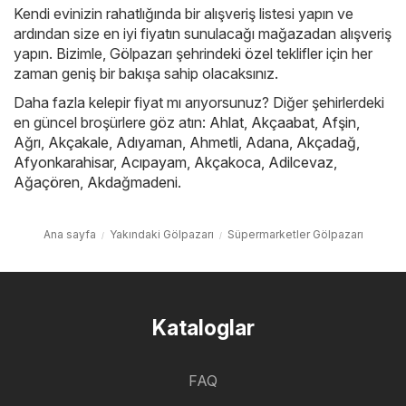
Kendi evinizin rahatlığında bir alışveriş listesi yapın ve
ardından size en iyi fiyatın sunulacağı mağazadan alışveriş
yapın. Bizimle, Gölpazarı şehrindeki özel teklifler için her
zaman geniş bir bakışa sahip olacaksınız.
Daha fazla kelepir fiyat mı arıyorsunuz? Diğer şehirlerdeki
en güncel broşürlere göz atın:
Ahlat
,
Akçaabat
,
Afşin
,
Ağrı
,
Akçakale
,
Adıyaman
,
Ahmetli
,
Adana
,
Akçadağ
,
Afyonkarahisar
,
Acıpayam
,
Akçakoca
,
Adilcevaz
,
Ağaçören
,
Akdağmadeni
.
Ana sayfa
Yakındaki Gölpazarı
Süpermarketler Gölpazarı
Kataloglar
FAQ