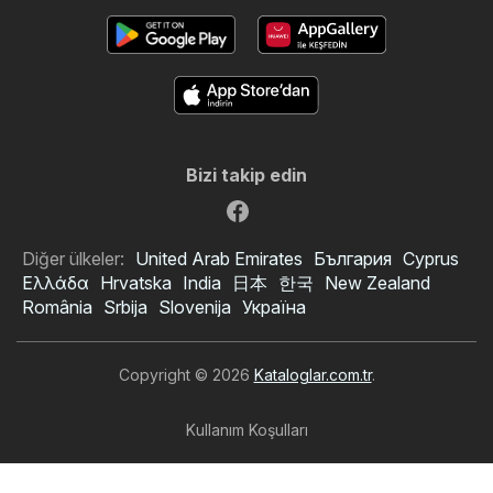
Bizi takip edin
Diğer ülkeler:
United Arab Emirates
България
Cyprus
Ελλάδα
Hrvatska
India
日本
한국
New Zealand
România
Srbija
Slovenija
Україна
Copyright © 2026
Kataloglar.com.tr
.
Kullanım Koşulları
Kişisel veri işleme