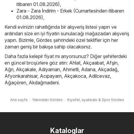
itibaren 01.08.2026)
,
Zara - Zara İndirim - Erkek (Cumartesinden itibaren
01.08.2026)
,
Kendi evinizin rahatlığında bir alışveriş listesi yapın ve
ardından size en iyi fiyatın sunulacağı mağazadan alışveriş
yapın. Bizimle, Gördes şehrindeki özel teklifler için her
zaman geniş bir bakışa sahip olacaksınız.
Daha fazla kelepir fiyat mı arıyorsunuz? Diğer şehirlerdeki
en güncel broşürlere göz atın:
Ahlat
,
Akçaabat
,
Afşin
,
Ağrı
,
Akçakale
,
Adıyaman
,
Ahmetli
,
Adana
,
Akçadağ
,
Afyonkarahisar
,
Acıpayam
,
Akçakoca
,
Adilcevaz
,
Ağaçören
,
Akdağmadeni
.
Ana sayfa
Yakındaki Gördes
Kıyafet, ayakkabı & Spor Gördes
Kataloglar