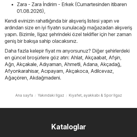
Zara - Zara İndirim - Erkek (Cumartesinden itibaren
01.08.2026)
,
Kendi evinizin rahatlığında bir alışveriş listesi yapın ve
ardından size en iyi fiyatın sunulacağı mağazadan alışveriş
yapın. Bizimle, Ilgaz şehrindeki özel teklifler için her zaman
geniş bir bakışa sahip olacaksınız.
Daha fazla kelepir fiyat mı arıyorsunuz? Diğer şehirlerdeki
en güncel broşürlere göz atın:
Ahlat
,
Akçaabat
,
Afşin
,
Ağrı
,
Akçakale
,
Adıyaman
,
Ahmetli
,
Adana
,
Akçadağ
,
Afyonkarahisar
,
Acıpayam
,
Akçakoca
,
Adilcevaz
,
Ağaçören
,
Akdağmadeni
.
Ana sayfa
Yakındaki Ilgaz
Kıyafet, ayakkabı & Spor Ilgaz
Kataloglar