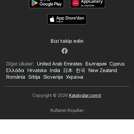
Bizi takip edin
Diğer ülkeler:
United Arab Emirates
България
Cyprus
Ελλάδα
Hrvatska
India
日本
한국
New Zealand
România
Srbija
Slovenija
Україна
Copyright © 2026
Kataloglar.com.tr
.
Kullanım Koşulları
Kişisel veri işleme