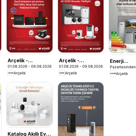
Arçelik -
Arçelik -
Enerji
6
01.08.2026 - 09.08.2026
01.08.2026 - 09.08.2026
Pazartesinden 
Ankastre
İklimlendirme
Sınıflandır
Arçelik
Arçelik
Arçelik
Kataloğu
Kataloğu
Katalog Akıllı Ev