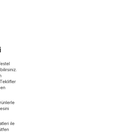
i
Vestel
ilirsiniz.
n
Teklifler
men
rünlerle
esini
leri ile
ütfen