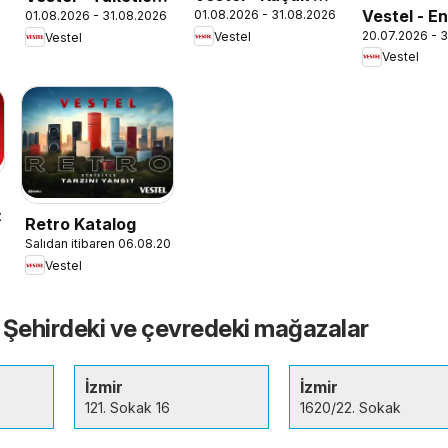
Vestel - En
01.08.2026 - 31.08.2026
01.08.2026 - 31.08.2026
Aletleri
Elektroniği
20.07.2026 - 3
Vestel
Sınıfı Broş
Vestel
Vestel
026
Retro Katalog
Salıdan itibaren 06.08.2024
Vestel
- Şehirdeki ve çevredeki mağazalar
İzmir
İzmir
121. Sokak 16
1620/22. Sokak