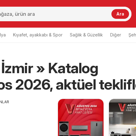
Ara
lya
Kıyafet, ayakkabı & Spor
Sağlık & Güzellik
Diğer
Şehi
 İzmir » Katalog
s 2026, aktüel teklifl
ANLAR