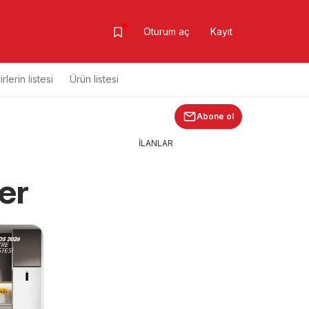
Oturum aç
Kayıt
rlerin listesi
Ürün listesi
Abone ol
İLANLAR
er