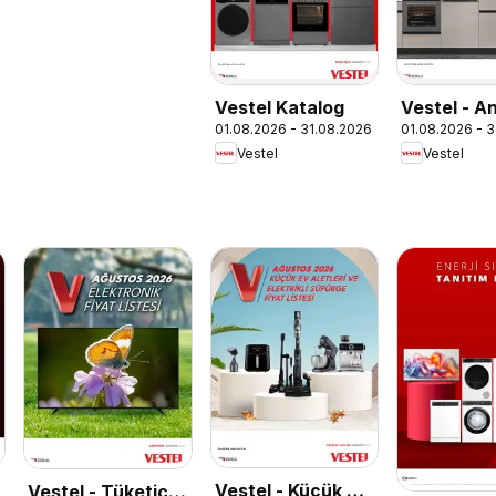
Vestel Katalog
Vestel - A
01.08.2026 - 31.08.2026
01.08.2026 - 
Ürünler
Vestel
Vestel
Vestel - Küçük Ev
Vestel - Tüketici