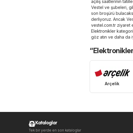
açılış saatlerinin tat
Vestel ve şubeleri, gi
son broşürü bulacaksın
derliyoruz. Ancak Vest
vestel.com.tr
ziyaret 
Elektronikler
kategori
göz atın ve daha da iy
“Elektronikle
Arçelik
Kataloglar
Tek bir yerde en son kataloglar