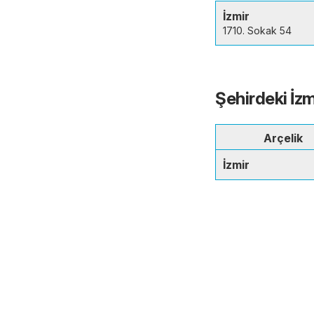
İzmir
1710. Sokak 54
Şehirdeki İz
Arçelik
İzmir