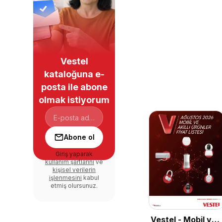
Vestel
kataloğuna e-
posta ile abone
olmak istiyorum
Abone ol
Giriş yaparak
kullanım şartlarını
ve
kişisel verilerin
işlenmesini
kabul
etmiş olursunuz.
Vestel - Mobil ve