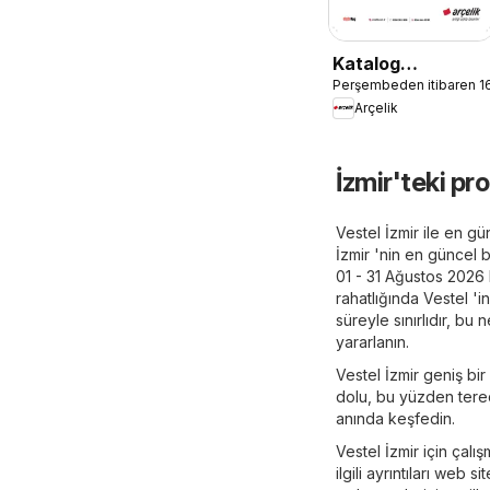
Katalog
Perşembeden itibaren 1
Dondurucu
Arçelik
Kullanımında Püf
Noktaları
İzmir'teki pr
Vestel İzmir ile en g
İzmir 'nin en güncel b
01 - 31 Ağustos 2026 
rahatlığında Vestel 'in
süreyle sınırlıdır, b
yararlanın.
Vestel İzmir geniş bir
dolu, bu yüzden tere
anında keşfedin.
Vestel İzmir için çalı
ilgili ayrıntıları we