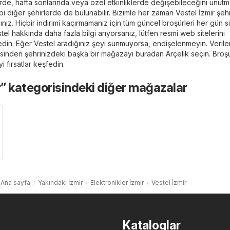
illerde, hafta sonlarında veya özel etkinliklerde değişebileceğini unutm
bi diğer şehirlerde de bulunabilir. Bizimle her zaman Vestel İzmir şehr
ız. Hiçbir indirimi kaçırmamanız için tüm güncel broşürleri her gün si
el hakkında daha fazla bilgi arıyorsanız, lütfen resmi web sitelerini
edin. Eğer Vestel aradığınız şeyi sunmuyorsa, endişelenmeyin. Verile
sinden şehrinizdeki başka bir mağazayı buradan
Arçelik
seçin. Broşü
i fırsatlar keşfedin.
r” kategorisindeki diğer mağazalar
Ana sayfa
Yakındaki İzmir
Elektronikler İzmir
Vestel İzmir
Kataloglar