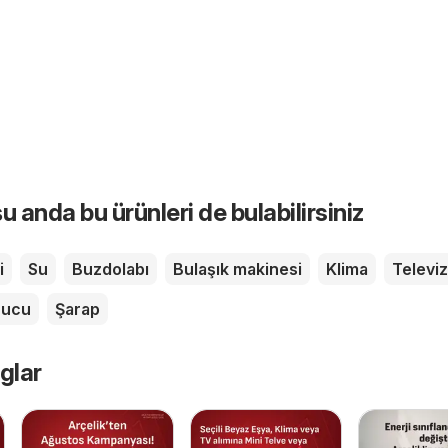
u anda bu ürünleri de bulabilirsiniz
i
Su
Buzdolabı
Bulaşık makinesi
Klima
Televi
rucu
Şarap
glar