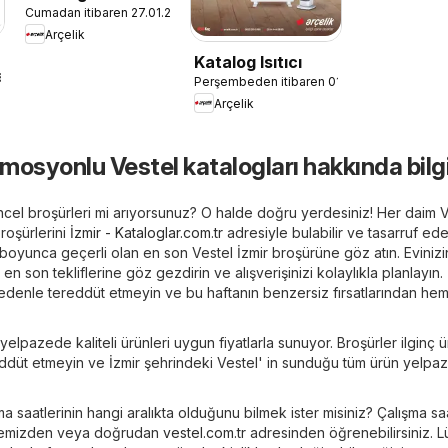
Cumadan itibaren 27.01.2023
Teknolojileri
Arçelik
Katalog Isıtıcı
6.03.2023
Perşembeden itibaren 01.09.2022
Arçelik
omosyonlu Vestel katalogları hakkında bilg
üncel broşürleri mi arıyorsunuz? O halde doğru yerdesiniz! Her daim 
roşürlerini
İzmir - Kataloglar.com.tr
adresiyle bulabilir ve tasarruf edeb
boyunca geçerli olan en son Vestel İzmir broşürüne göz atın. Evinizi
 en son tekliflerine göz gezdirin ve alışverişinizi kolaylıkla planlayın. 
u nedenle tereddüt etmeyin ve bu haftanın benzersiz fırsatlarından he
 yelpazede kaliteli ürünleri uygun fiyatlarla sunuyor. Broşürler ilginç ü
ddüt etmeyin ve İzmir şehrindeki Vestel' in sunduğu tüm ürün yelpaz
şma saatlerinin hangi aralıkta olduğunu bilmek ister misiniz? Çalışma saat
b sitemizden veya doğrudan
vestel.com.tr
adresinden öğrenebilirsiniz. L