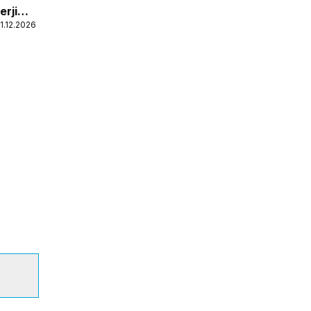
erji
1.12.2026
ür