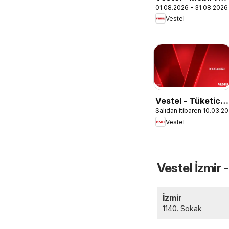
01.08.2026 - 31.08.2026
Akıllı Ürünler
Vestel
Vestel - Tüketici
Salıdan itibaren 10.03.2
Elektroniği
Vestel
Katalog
Vestel İzmir 
İzmir
1140. Sokak