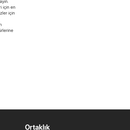
ayın.
i için en
zler için
n
rlerine
Ortaklık