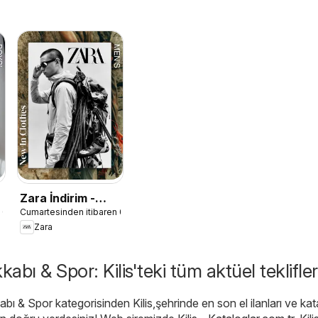
Zara İndirim -
 01.08.2026
Cumartesinden itibaren 01.08.2026
Erkek
Zara
kabı & Spor: Kilis'teki tüm aktüel teklifler
bı & Spor kategorisinden Kilis,şehrinde en son el ilanları ve kat