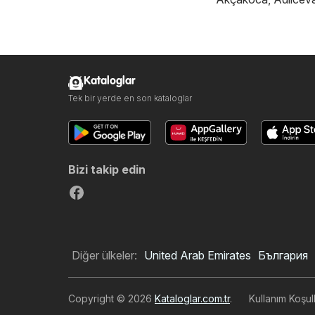
Kataloglar
Tek bir yerde en son kataloglar
Bizi takip edin
Diğer ülkeler:
United Arab Emirates
България
Copyright © 2026
Kataloglar.com.tr
.
Kullanım Koşull