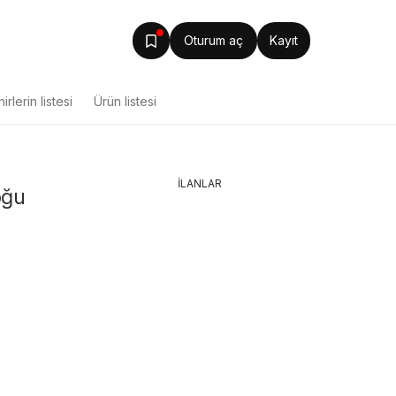
Oturum aç
Kayıt
irlerin listesi
Ürün listesi
İLANLAR
oğu