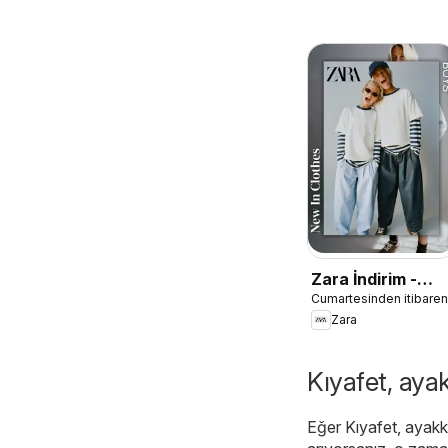
Zara İndirim -
Cumartesinden itibaren
Erkek Çocuk
Zara
Kıyafet, ayak
Eğer Kıyafet, ayakka