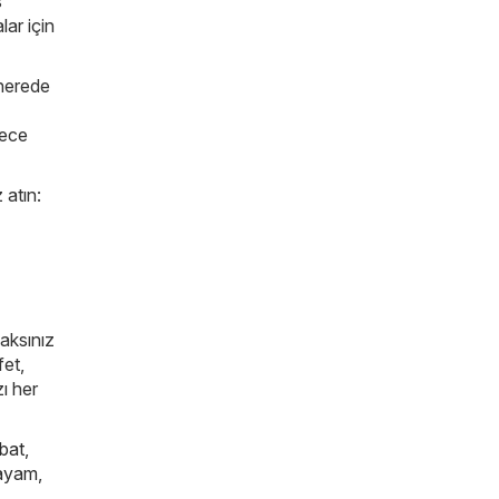
s
lar için
 nerede
lece
 atın:
caksınız
fet,
zı her
bat
,
ayam
,