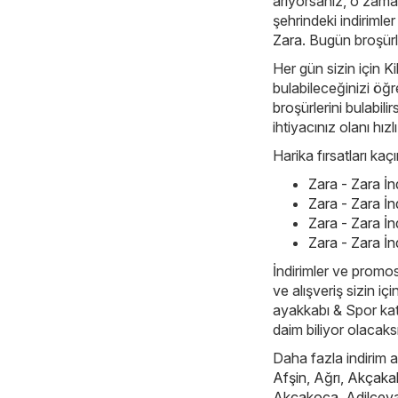
arıyorsanız, o zam
şehrindeki indirimler
Zara
. Bugün broşürl
Her gün sizin için Ki
bulabileceğinizi öğr
broşürlerini bulabil
ihtiyacınız olanı hızlı
Harika fırsatları ka
Zara - Zara İ
Zara - Zara İ
Zara - Zara İ
Zara - Zara İn
İndirimler ve promos
ve alışveriş sizin iç
ayakkabı & Spor kateg
daim biliyor olacaks
Daha fazla indirim ar
Afşin
,
Ağrı
,
Akçaka
Akçakoca
,
Adilcev