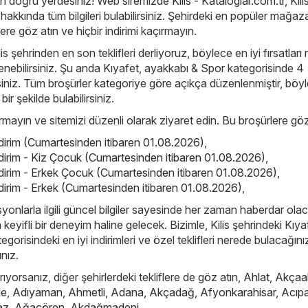
an doğru yerdesiniz! Web siremizde
Kilis - Kataloglar.com.tr
, Kili
 hakkında tüm bilgileri bulabilirsiniz. Şehirdeki en popüler mağaza
ere göz atın ve hiçbir indirimi kaçırmayın.
lis şehrinden en son teklifleri derliyoruz, böylece en iyi fırsatları
enebilirsiniz. Şu anda Kıyafet, ayakkabı & Spor kategorisinde 4
irsiniz. Tüm broşürler kategoriye göre açıkça düzenlenmiştir, böy
 bir şekilde bulabilirsiniz.
çırmayın ve sitemizi düzenli olarak ziyaret edin. Bu broşürlere göz
ndirim (Cumartesinden itibaren 01.08.2026)
,
ndirim - Kiz Çocuk (Cumartesinden itibaren 01.08.2026)
,
ndirim - Erkek Çocuk (Cumartesinden itibaren 01.08.2026)
,
dirim - Erkek (Cumartesinden itibaren 01.08.2026)
,
yonlarla ilgili güncel bilgiler sayesinde her zaman haberdar ola
in keyifli bir deneyim haline gelecek. Bizimle, Kilis şehrindeki Kıya
orisindeki en iyi indirimleri ve özel teklifleri nerede bulacağını
ınız.
ıyorsanız, diğer şehirlerdeki tekliflere de göz atın,
Ahlat
,
Akçaa
le
,
Adıyaman
,
Ahmetli
,
Adana
,
Akçadağ
,
Afyonkarahisar
,
Acıp
az
,
Ağaçören
,
Akdağmadeni
.