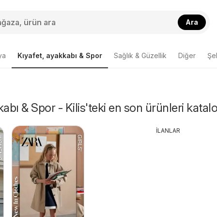
Ara
ya
Kıyafet, ayakkabı & Spor
Sağlık & Güzellik
Diğer
Şeh
abı & Spor - Kilis'teki en son ürünleri katal
İLANLAR