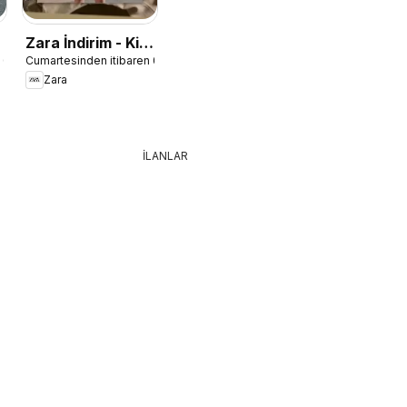
Zara İndirim - Kiz
 01.08.2026
Cumartesinden itibaren 01.08.2026
Çocuk
Zara
İLANLAR