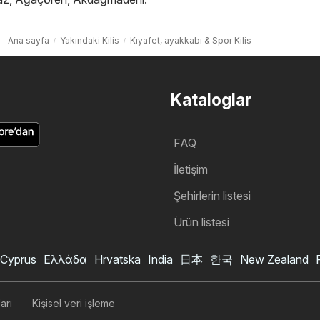
Ana sayfa
Yakındaki Kilis
Kıyafet, ayakkabı & Spor Kilis
Kataloglar
FAQ
İletişim
Şehirlerin listesi
Ürün listesi
Cyprus
Ελλάδα
Hrvatska
India
日本
한국
New Zealand
arı
Kişisel veri işleme