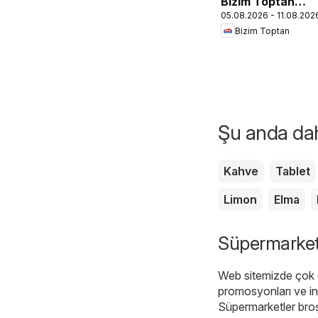
Bizim Toptan
05.08.2026 - 11.08.202
Katalog
Bizim Toptan
Şu anda daha
Kahve
Tablet
Limon
Elma
Süpermarketl
Web sitemizde çok ç
promosyonları ve in
Süpermarketler broş