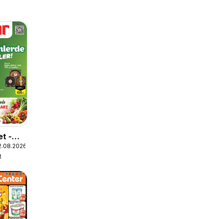
t -
2.08.2026
erde
t