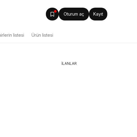
Oturum aç
Kayıt
rlerin listesi
Ürün listesi
İLANLAR