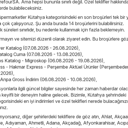
refourSA
. Ama hepsi bununla sınırlı değil. Özel teklifler hakkınd
 yerde bulabileceksiniz.
üpermarketler Kütahya kategorisindeki en son broşürleri tek bir 
çok çalışıyoruz. Şu anda burada 14 broşürlerini bulabilirsiniz.
ik süreleri sınırlıdır, bu nedenle kullanmak için fazla beklemeyin.
çırmayın ve sitemizi düzenli olarak ziyaret edin. Bu broşürlere göz
ıyer Katalog (07.08.2026 - 26.08.2026)
,
atalog Cuma (07.08.2026 - 13.08.2026)
,
os Katalog - Migroskop (06.08.2026 - 19.08.2026)
,
ss - Hakmar Express - Perşembe Aktüel Ürünler (Perşembede
8.2026)
,
Anpa Gross İndirim (06.08.2026 - 10.08.2026)
,
yonlarla ilgili güncel bilgiler sayesinde her zaman haberdar ola
in keyifli bir deneyim haline gelecek. Bizimle, Kütahya şehrindeki
risindeki en iyi indirimleri ve özel teklifleri nerede bulacağınızı
ınız.
ıyorsanız, diğer şehirlerdeki tekliflere de göz atın,
Ahlat
,
Akçaa
le
,
Adıyaman
,
Ahmetli
,
Adana
,
Akçadağ
,
Afyonkarahisar
,
Acıp