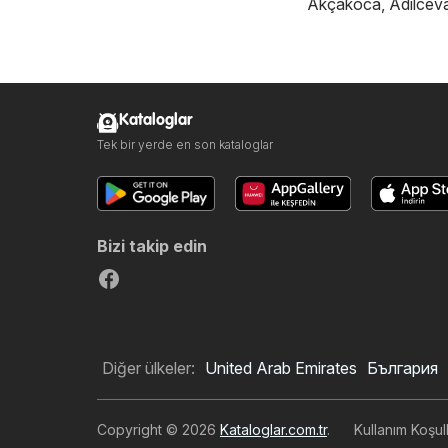
Akçakoca
,
Adilcev
Kataloglar
Tek bir yerde en son kataloglar
Bizi takip edin
Diğer ülkeler:
United Arab Emirates
България
Copyright © 2026
Kataloglar.com.tr
.
Kullanım Koşull