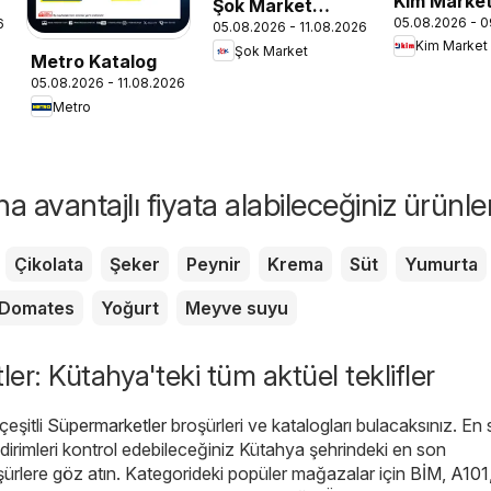
Kim Marke
Şok Market
05.08.2026 - 
6
Katalog - 
05.08.2026 - 11.08.2026
Katalog
Kim Market
Şok Market
Insert
Metro Katalog
05.08.2026 - 11.08.2026
Metro
 avantajlı fiyata alabileceğiniz ürünle
Çikolata
Şeker
Peynir
Krema
Süt
Yumurta
Domates
Yoğurt
Meyve suyu
er: Kütahya'teki tüm aktüel teklifler
eşitli
Süpermarketler
broşürleri ve katalogları bulacaksınız. En
dirimleri kontrol edebileceğiniz Kütahya şehrindeki en son
ürlere göz atın. Kategorideki popüler mağazalar için
BİM
,
A101