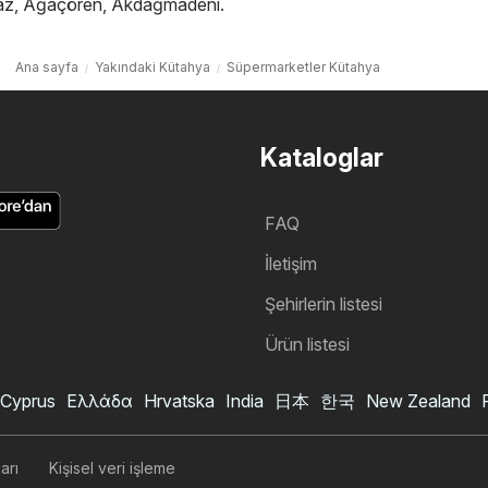
az
,
Ağaçören
,
Akdağmadeni
.
Ana sayfa
Yakındaki Kütahya
Süpermarketler Kütahya
Kataloglar
FAQ
İletişim
Şehirlerin listesi
Ürün listesi
Cyprus
Ελλάδα
Hrvatska
India
日本
한국
New Zealand
arı
Kişisel veri işleme