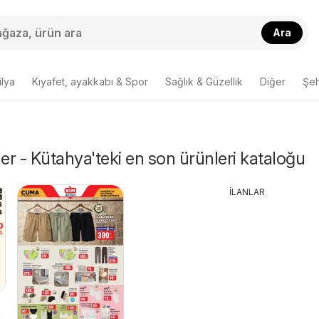
Ara
lya
Kıyafet, ayakkabı & Spor
Sağlık & Güzellik
Diğer
Şehi
r - Kütahya'teki en son ürünleri kataloğu
İLANLAR