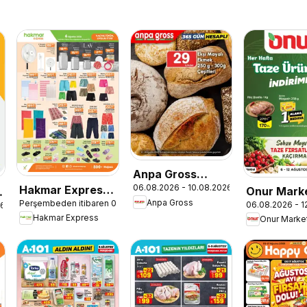
Anpa Gross
06.08.2026 - 10.08.2026
Hakmar Express
İndirim
Onur Marke
Anpa Gross
Perşembeden itibaren 06.08.2026
06.08.2026 - 1
- Perşembe
26
Taze Ürünl
Hakmar Express
Onur Marke
Aktüel Ürünler
İndirimler