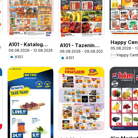
Happy Cen
A101 - Katalog
A101 - Tazenin
26
05.08.2026 - 1
Katalog
06.08.2026 - 12.08.2026
Aldın Aldın
06.08.2026 - 09.08.2026
Yıldızları
Happy Cent
A101
A101