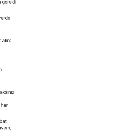
a gerekli
yerde
 atın:
n
caksınız
 her
bat
,
ayam
,