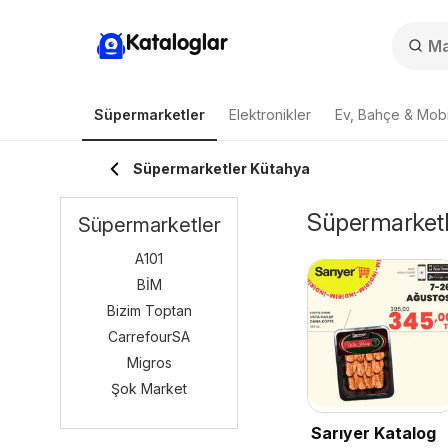
Kataloglar
Süpermarketler
Elektronikler
Ev, Bahçe & Mobi
Süpermarketler Kütahya
Süpermarketle
Süpermarketler
A101
BİM
Bizim Toptan
CarrefourSA
Migros
Şok Market
Sarıyer Katalog