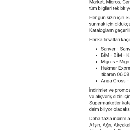
Market
,
Migros
,
Car
tüm bilgileri tek bir
Her gün sizin için S
sunmak için oldukça 
Katalogların geçerlil
Harika fırsatları ka
Sarıyer - Sar
BİM - BİM - K
Migros - Migr
Hakmar Expre
itibaren 06.0
Anpa Gross - 
İndirimler ve promos
ve alışveriş sizin iç
Süpermarketler katego
daim biliyor olacaks
Daha fazla indirim ar
Afşin
,
Ağrı
,
Akçaka