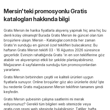
Mersin'teki promosyonlu Gratis
katalogları hakkında bilgi
Gratis Mersin ile harika fiyatlarla alışveriş yapmak hiç ama hiç bu
denli kolay olmamıştı! Burada Gratis Mersin ile güncel olan tüm
broşürlere ulaşın.
Mersin - Kataloglar.com.tr
da her zaman
Gratis'in sunduğu en güncel özel teklifleri bulacaksınız. Bu
haftanın Gratis Mersin teklifi 03 - 16 Ağustos 2026 süresince
geçerlidir. Evinizin rahatlığında Gratis 'in en son tekliflerine göz
atabilir ve alışverişinizi etkili bir şekilde planlayabilirsiniz.
Mağazanın 4 sayfalarında sunduğu tüm promosyonlardan
yararlanın.
Gratis Mersin birbirinden çeşitli ve kaliteli ürünleri uygun
fiyatlarla sunuyor. Online broşürler göz alıcı ürünlerle dolu! İşte
bu nedenle Gratis mağazasının Mersin teklifinin tamamını şimdi
keşfedin.
Gratis Mersin şubesinin çalışma saatlerini mi merak
ediyorsunuz? Gerekli tüm bilgileri web sitemizde veya
gratis.com
resmi web sitesinde bulabilirsiniz. Tatiller, hafta