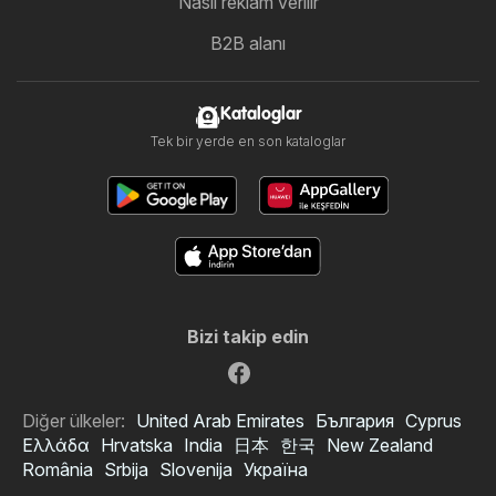
Nasıl reklam verilir
B2B alanı
Kataloglar
Tek bir yerde en son kataloglar
Bizi takip edin
Diğer ülkeler:
United Arab Emirates
България
Cyprus
Ελλάδα
Hrvatska
India
日本
한국
New Zealand
România
Srbija
Slovenija
Україна