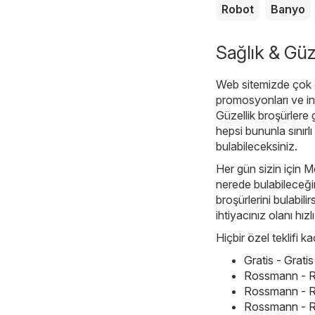
Robot
Banyo
Sağlık & Güze
Web sitemizde çok ç
promosyonları ve ind
Güzellik broşürlere
hepsi bununla sınırlı 
bulabileceksiniz.
Her gün sizin için Me
nerede bulabileceğin
broşürlerini bulabil
ihtiyacınız olanı hızlı
Hiçbir özel teklifi 
Gratis - Grat
Rossmann - R
Rossmann - R
Rossmann - R