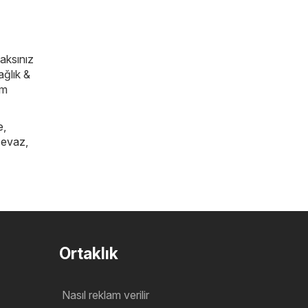
caksınız
ağlık &
im
e
,
cevaz
,
Ortaklık
Nasıl reklam verilir