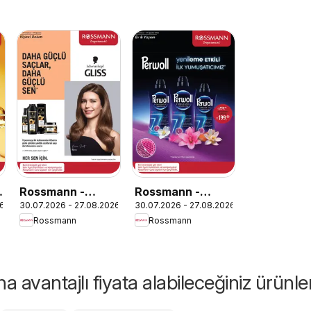
Rossmann -
Rossmann -
26
30.07.2026 - 27.08.2026
30.07.2026 - 27.08.2026
Ağustos Kişisel
Ağustos Ev &
Rossmann
Rossmann
Bakım Kataloğu
Yaşam Kataloğu
 avantajlı fiyata alabileceğiniz ürünle