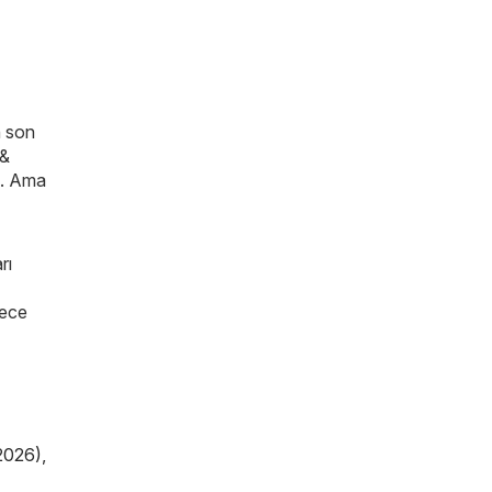
n son
 &
. Ama
rı
lece
2026)
,