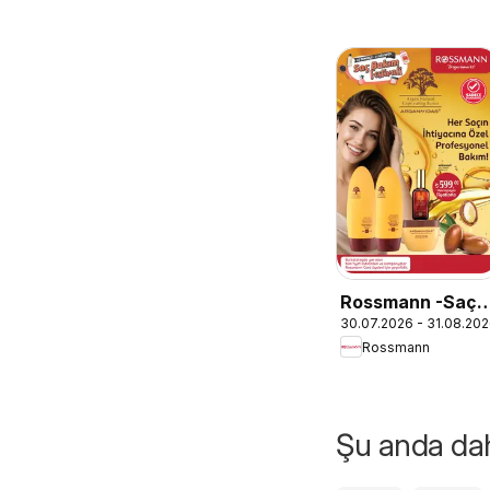
Rossmann -Saç
30.07.2026 - 31.08.20
Bakım Festivali
Rossmann
Kataloğu
Şu anda daha