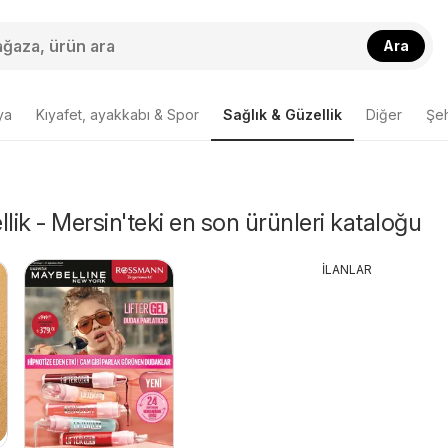
Ara
ya
Kıyafet, ayakkabı & Spor
Sağlık & Güzellik
Diğer
Şeh
lik - Mersin'teki en son ürünleri kataloğu
İLANLAR