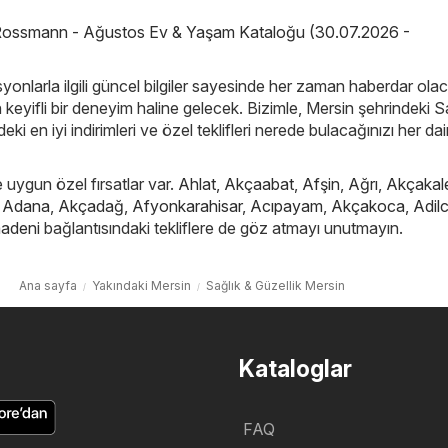
ossmann - Ağustos Ev & Yaşam Kataloğu (30.07.2026 -
yonlarla ilgili güncel bilgiler sayesinde her zaman haberdar ola
in keyifli bir deneyim haline gelecek. Bizimle, Mersin şehrindeki S
eki en iyi indirimleri ve özel teklifleri nerede bulacağınızı her da
e uygun özel fırsatlar var.
Ahlat
,
Akçaabat
,
Afşin
,
Ağrı
,
Akçakal
,
Adana
,
Akçadağ
,
Afyonkarahisar
,
Acıpayam
,
Akçakoca
,
Adil
adeni
bağlantısındaki tekliflere de göz atmayı unutmayın.
Ana sayfa
Yakındaki Mersin
Sağlık & Güzellik Mersin
Kataloglar
FAQ