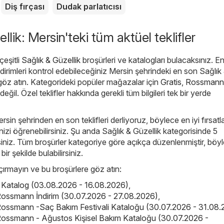
Diş fırçası
Dudak parlatıcısı
llik: Mersin'teki tüm aktüel teklifler
eşitli
Sağlık & Güzellik
broşürleri ve katalogları bulacaksınız. E
irimleri kontrol edebileceğiniz Mersin şehrindeki en son Sağlık
 göz atın. Kategorideki popüler mağazalar için
Gratis
,
Rossmann
değil. Özel teklifler hakkında gerekli tüm bilgileri tek bir yerde
rsin şehrinden en son teklifleri derliyoruz, böylece en iyi fırsatla
izi öğrenebilirsiniz. Şu anda Sağlık & Güzellik kategorisinde 5
irsiniz. Tüm broşürler kategoriye göre açıkça düzenlenmiştir, böy
 bir şekilde bulabilirsiniz.
kaçırmayın ve bu broşürlere göz atın:
is Katalog (03.08.2026 - 16.08.2026)
,
ossmann İndirim (30.07.2026 - 27.08.2026)
,
ossmann -Saç Bakım Festivali Kataloğu (30.07.2026 - 31.08.
ossmann - Ağustos Kişisel Bakım Kataloğu (30.07.2026 -