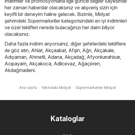
İndirimler ve promosyonlarla ilgili güncel bilgiler sayesinde
her zaman haberdar olacaksınız ve alışveriş sizin için
keyifli bir deneyim haline gelecek. Bizimle, Midyat
şehrindeki Süpermarketler kategorisindeki en iyi indirimleri
ve özel teklifleri nerede bulacağınızı her daim biliyor
olacaksınız.
Daha fazla indirim arıyorsanız, diğer şehirlerdeki tekliflere
de göz atın,
Ahlat
,
Akçaabat
,
Afşin
,
Ağrı
,
Akçakale
,
Adıyaman
,
Ahmetli
,
Adana
,
Akçadağ
,
Afyonkarahisar
,
Acıpayam
,
Akçakoca
,
Adilcevaz
,
Ağaçören
,
Akdağmadeni
.
Ana sayfa
Yakındaki Midyat
Süpermarketler Midyat
Kataloglar