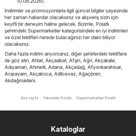
10.08.2026)
.
İndirimler ve promosyonlarla ilgili güncel bilgiler sayesinde
her zaman haberdar olacaksınız ve alışveriş sizin için
keyifli bir deneyim haline gelecek. Bizimle, Polatlı
şehrindeki Süpermarketler kategorisindeki en iyi indirimleri
ve özel teklifleri nerede bulacağınızı her daim biliyor
olacaksınız.
Daha fazla indirim arıyorsanız, diğer şehirlerdeki tekliflere
de göz atın,
Ahlat
,
Akçaabat
,
Afşin
,
Ağrı
,
Akçakale
,
Adıyaman
,
Ahmetli
,
Adana
,
Akçadağ
,
Afyonkarahisar
,
Acıpayam
,
Akçakoca
,
Adilcevaz
,
Ağaçören
,
Akdağmadeni
.
Ana sayfa
Yakındaki Polatlı
Süpermarketler Polatlı
Kataloglar