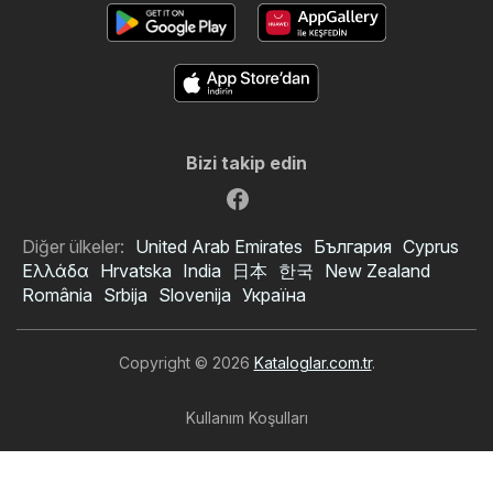
Bizi takip edin
Diğer ülkeler:
United Arab Emirates
България
Cyprus
Ελλάδα
Hrvatska
India
日本
한국
New Zealand
România
Srbija
Slovenija
Україна
Copyright © 2026
Kataloglar.com.tr
.
Kullanım Koşulları
Kişisel veri işleme