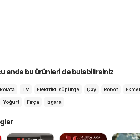
u anda bu ürünleri de bulabilirsiniz
kolata
TV
Elektrikli süpürge
Çay
Robot
Ekme
Yoğurt
Fırça
Izgara
glar