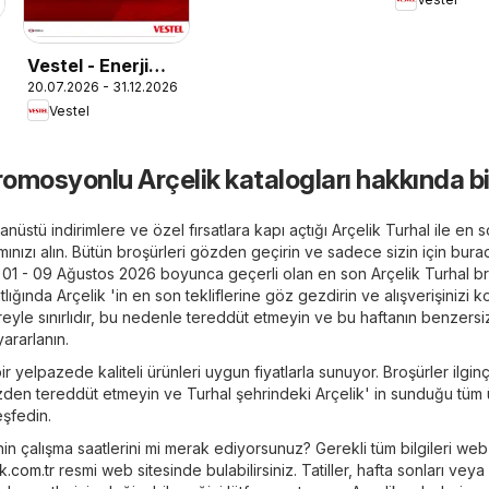
Vestel - Enerji
20.07.2026 - 31.12.2026
Sınıfı Broşür
Vestel
romosyonlu Arçelik katalogları hakkında bi
nüstü indirimlere ve özel fırsatlara kapı açtığı Arçelik Turhal ile en 
lhamınızı alın. Bütün broşürleri gözden geçirin ve sadece sizin için bur
in. 01 - 09 Ağustos 2026 boyunca geçerli olan en son Arçelik Turhal 
tlığında Arçelik 'in en son tekliflerine göz gezdirin ve alışverişinizi ko
üreyle sınırlıdır, bu nedenle tereddüt etmeyin ve bu haftanın benzersi
ararlanın.
ir yelpazede kaliteli ürünleri uygun fiyatlarla sunuyor. Broşürler ilgin
zden tereddüt etmeyin ve Turhal şehrindeki Arçelik' in sunduğu tüm
şfedin.
nin çalışma saatlerini mi merak ediyorsunuz? Gerekli tüm bilgileri web
ik.com.tr
resmi web sitesinde bulabilirsiniz. Tatiller, hafta sonları veya