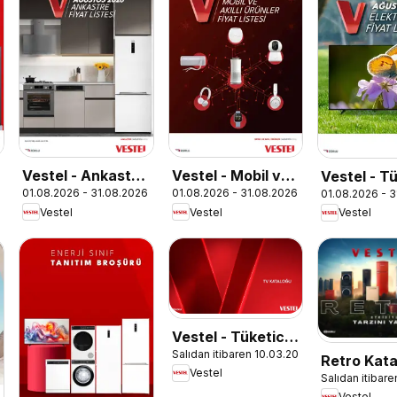
Vestel - Ankastre
Vestel - Mobil ve
Vestel - Tü
01.08.2026 - 31.08.2026
01.08.2026 - 31.08.2026
01.08.2026 - 
Ürünler
Akıllı Ürünler
Elektroniği
Vestel
Vestel
Vestel
Vestel - Tüketici
Salıdan itibaren 10.03.2026
Elektroniği
Retro Kata
Vestel
Katalog
Salıdan itibar
Vestel