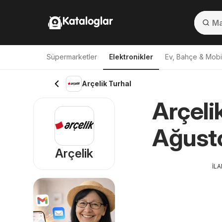
Kataloglar
Süpermarketler
Elektronikler
Ev, Bahçe & Mobi
Arçelik Turhal
Arçeli
Ağusto
Arçelik
İL