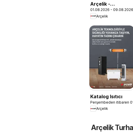
Arçelik -
01.08.2026 - 09.08.202
İklimlendirme
Arçelik
Kataloğu
Katalog Isıtıcı
Perşembeden itibaren 0
Arçelik
Arçelik Turh