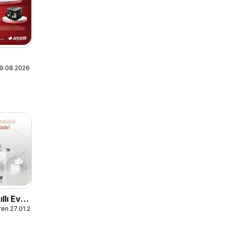
09.08.2026
llı Ev
ren 27.01.2023
ri