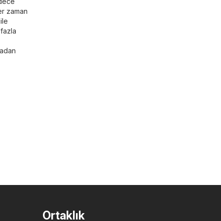
adece
her zaman
ile
 fazla
radan
Ortaklık