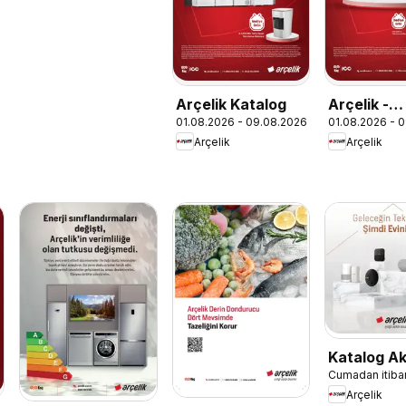
Arçelik Katalog
Arçelik -
01.08.2026 - 09.08.2026
01.08.2026 - 
Ankastre
Arçelik
Arçelik
Kataloğu
Katalog Akı
Cumadan itiba
Teknolojile
Arçelik