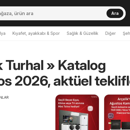
Ara
lya
Kıyafet, ayakkabı & Spor
Sağlık & Güzellik
Diğer
Şehi
k Turhal » Katalog
s 2026, aktüel teklifl
ANLAR