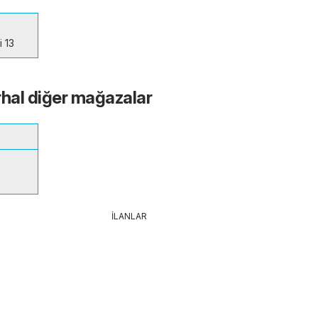
 13
rhal diğer mağazalar
İLANLAR