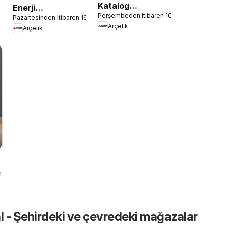
Katalog
Enerji
Perşembeden itibaren 16.03.2023
Dondurucu
6
Pazartesinden itibaren 19.02.2024
Sınıflandırmaları
Arçelik
Arçelik
Kullanımında Püf
Noktaları
1.09.2022
al - Şehirdeki ve çevredeki mağazalar