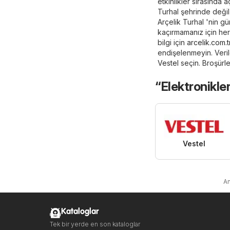
etkinlikler sırasında 
Turhal şehrinde değil
Arçelik Turhal 'nin gü
kaçırmamanız için her 
bilgi için
arcelik.com.t
endişelenmeyin. Veri
Vestel
seçin. Broşürle
“Elektronikle
Vestel
An
Kataloglar
Tek bir yerde en son kataloglar