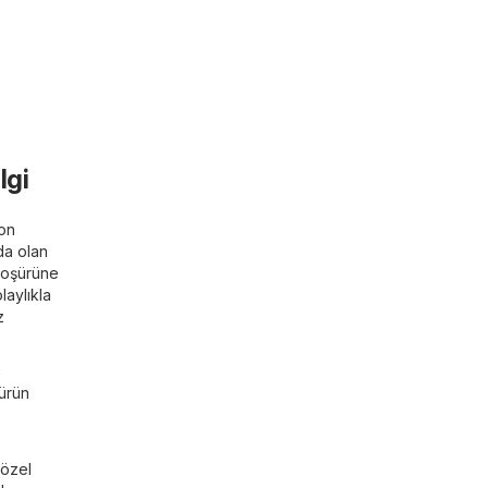
lgi
son
ada olan
broşürüne
laylıkla
z
ç
 ürün
 özel