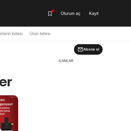
Oturum aç
Kayıt
rlerin listesi
Ürün listesi
Abone ol
İLANLAR
er