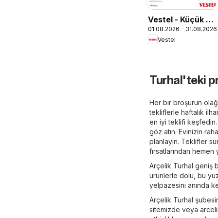
Vestel - Küçük Ev
01.08.2026 - 31.08.2026
Aletleri
Vestel
Turhal'teki p
Her bir broşürün olağa
tekliflerle haftalık i
en iyi teklifi keşfed
göz atın. Evinizin raha
planlayın. Teklifler s
fırsatlarından hemen y
Arçelik Turhal geniş b
ürünlerle dolu, bu yü
yelpazesini anında ke
Arçelik Turhal şubesi
sitemizde veya
arcel