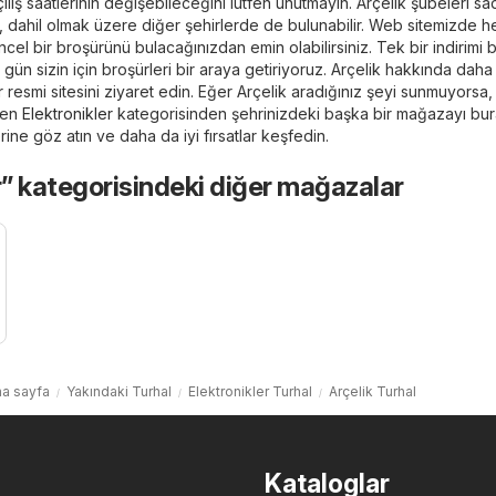
açılış saatlerinin değişebileceğini lütfen unutmayın. Arçelik şubeleri s
, dahil olmak üzere diğer şehirlerde de bulunabilir. Web sitemizde 
ncel bir broşürünü bulacağınızdan emin olabilirsiniz. Tek bir indirimi b
gün sizin için broşürleri bir araya getiriyoruz. Arçelik hakkında daha
r
resmi sitesini ziyaret edin. Eğer Arçelik aradığınız şeyi sunmuyorsa,
len
Elektronikler
kategorisinden şehrinizdeki başka bir mağazayı bu
rine göz atın ve daha da iyi fırsatlar keşfedin.
r” kategorisindeki diğer mağazalar
a sayfa
Yakındaki Turhal
Elektronikler Turhal
Arçelik Turhal
Kataloglar