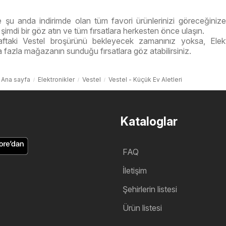
e şu anda indirimde olan tüm favori ürünlerinizi göreceğinize
şimdi bir göz atın ve tüm fırsatlara herkesten önce ulaşın.
ftaki Vestel broşürünü bekleyecek zamanınız yoksa, Elekt
 fazla mağazanın sunduğu fırsatlara göz atabilirsiniz.
Ana sayfa
Elektronikler
Vestel
Vestel - Küçük Ev Aletleri
Kataloglar
FAQ
İletişim
Şehirlerin listesi
Ürün listesi