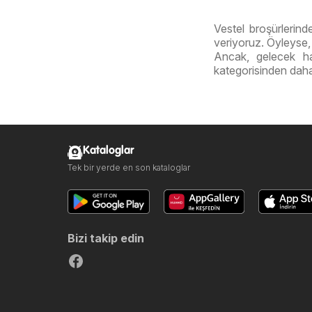
Vestel broşürlerind
veriyoruz. Öyleyse, 
Ancak, gelecek ha
kategorisinden daha
Kataloglar
Tek bir yerde en son kataloglar
Bizi takip edin