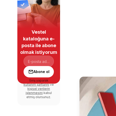
Vestel
kataloğuna e-
posta ile abone
olmak istiyorum
Abone ol
Giriş yaparak
kullanım şartlarını
ve
kişisel verilerin
işlenmesini
kabul
etmiş olursunuz.