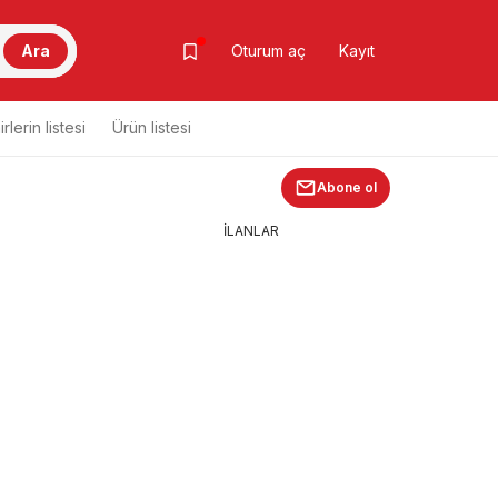
Ara
Oturum aç
Kayıt
rlerin listesi
Ürün listesi
Abone ol
İLANLAR