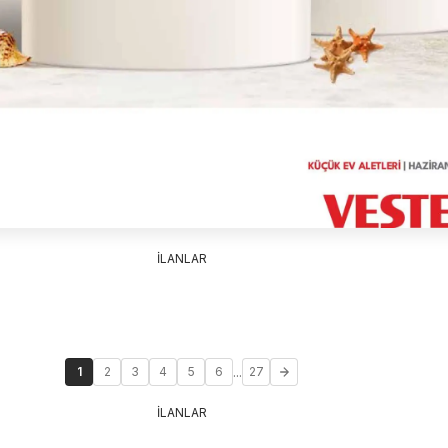
İLANLAR
...
1
2
3
4
5
6
27
İLANLAR