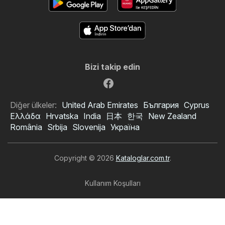
Bizi takip edin
Diğer ülkeler:
United Arab Emirates
България
Cyprus
Ελλάδα
Hrvatska
India
日本
한국
New Zealand
România
Srbija
Slovenija
Україна
Copyright © 2026
Kataloglar.com.tr
.
Kullanım Koşulları
Kişisel veri işleme