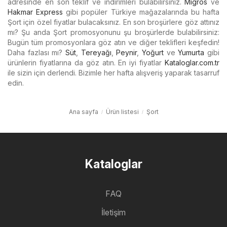
adresinde en son teklif ve indirimleri bulabilirsiniz.
Migros
ve
Hakmar Express
gibi popüler Türkiye mağazalarında bu hafta
Şort için özel fiyatlar bulacaksınız. En son broşürlere göz attınız
mı? Şu anda Şort promosyonunu şu broşürlerde bulabilirsiniz:
Bugün tüm promosyonlara göz atın ve diğer teklifleri keşfedin!
Daha fazlası mı?
Süt
,
Tereyağı
,
Peynir
,
Yoğurt
ve
Yumurta
gibi
ürünlerin fiyatlarına da göz atın. En iyi fiyatlar
Kataloglar.com.tr
ile sizin için derlendi. Bizimle her hafta alışveriş yaparak tasarruf
edin.
Ana sayfa
Ürün listesi
Şort
Kataloglar
FAQ
İletişim