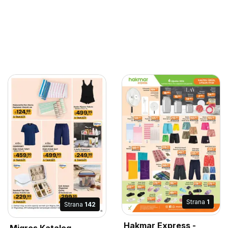
Strana
1
Strana
142
Hakmar Express -
Migros Katalog -