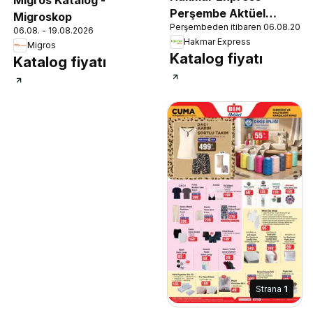
Perşembe Aktüel
Migroskop
Perşembeden itibaren 06.08.2026
Ürünler
06.08. - 19.08.2026
Hakmar Express
Migros
Katalog fiyatı
Katalog fiyatı
Strana
1