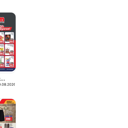
t
9.08.2026
sert