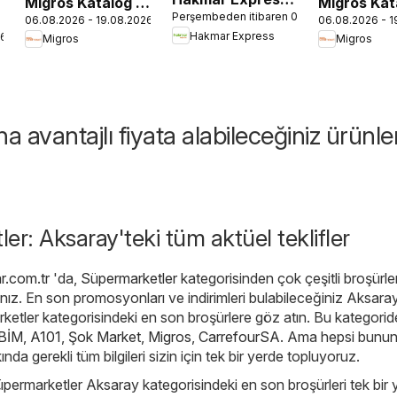
Migros Katalog -
Migros Kat
Perşembeden itibaren 06.08.2026
- Perşembe
06.08.2026 - 19.08.2026
06.08.2026 - 1
Migroskop
5M Migros
Hakmar Express
26
Migros
Migros
Aktüel Ürünler
Dijital
 avantajlı fiyata alabileceğiniz ürünle
er: Aksaray'teki tüm aktüel teklifler
r.com.tr
'da,
Süpermarketler
kategorisinden çok çeşitli broşürle
nız. En son promosyonları ve indirimleri bulabileceğiniz Aksara
ketler kategorisindeki en son broşürlere göz atın. Bu kategorid
BİM
,
A101
,
Şok Market
,
Migros
,
CarrefourSA
. Ama hepsi bununla
kında gerekli tüm bilgileri sizin için tek bir yerde topluyoruz.
üpermarketler Aksaray kategorisindeki en son broşürleri tek bir 