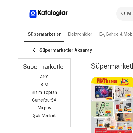
Kataloglar
Süpermarketler
Elektronikler
Ev, Bahçe & Mobi
Süpermarketler Aksaray
Süpermarketle
Süpermarketler
A101
BİM
Bizim Toptan
CarrefourSA
Migros
Şok Market