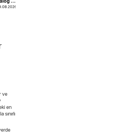
alog -
9.08.2026
kop
r
r ve
y
eki en
 sınırlı
yerde