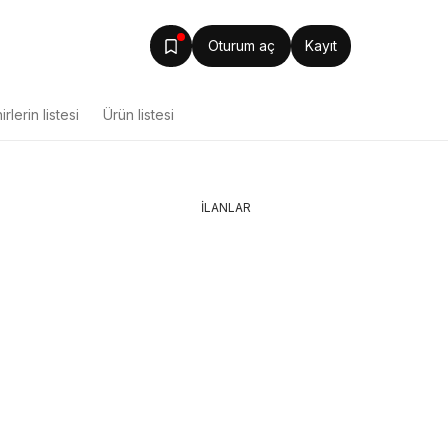
Oturum aç
Kayıt
rlerin listesi
Ürün listesi
İLANLAR