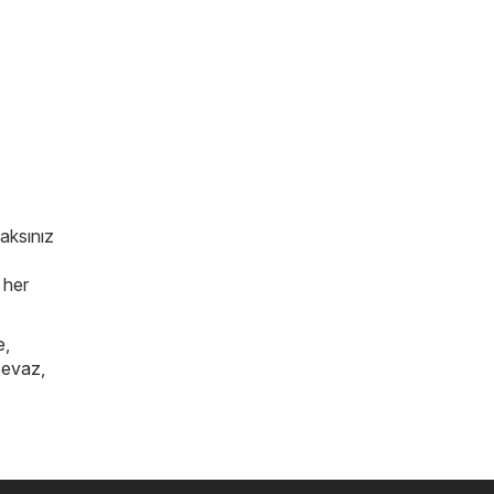
caksınız
 her
e
,
cevaz
,