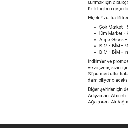
sunmak için oldukça 
Katalogların geçerlil
Hiçbir özel teklifi 
Şok Market - 
Kim Market - 
Anpa Gross -
BİM - BİM - M
BİM - BİM - İn
İndirimler ve promos
ve alışveriş sizin iç
Süpermarketler katego
daim biliyor olacaks
Diğer şehirler için d
Adıyaman
,
Ahmetli
Ağaçören
,
Akdağm