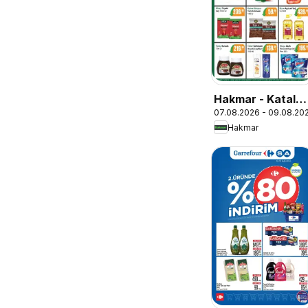
Hakmar - Katalo
07.08.2026 - 09.08.20
Sadece 3 Gün
Hakmar