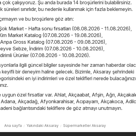
çok çalışıyoruz. Şu anda burada 14 broşürlerini bulabilirsiniz.
ik süreleri sınırlıdır, bu nedenle kullanmak için fazla beklemeyin.
kaçırmayın ve bu broşürlere göz atın:
Şok Market - Hafta sonu fırsatları (08.08.2026 - 11.08.2026)
,
Kim Market Katalog (07.08.2026 - 19.08.2026)
,
 Anpa Gross Katalog (07.08.2026 - 09.08.2026)
,
eyve Sebze, İndirim (07.08.2026 - 10.08.2026)
,
dirimli Ürünler (07.08.2026 - 10.08.2026)
.
yonlarla ilgili güncel bilgiler sayesinde her zaman haberdar ola
in keyifli bir deneyim haline gelecek. Bizimle, Aksaray şehrindeki
risindeki en iyi indirimleri ve özel teklifleri nerede bulacağınızı
ınız.
e uygun özel fırsatlar var.
Ahlat
,
Akçaabat
,
Afşin
,
Ağrı
,
Akçakal
,
Adana
,
Akçadağ
,
Afyonkarahisar
,
Acıpayam
,
Akçakoca
,
Adil
adeni
bağlantısındaki tekliflere de göz atmayı unutmayın.
Ana sayfa
Yakındaki Aksaray
Süpermarketler Aksaray