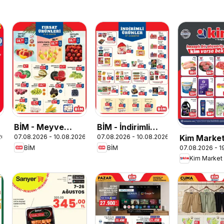
BİM - Meyve
BİM - İndirimli
Kim Marke
26
07.08.2026 - 10.08.2026
07.08.2026 - 10.08.2026
Sebze, İndirim
Ürünler
07.08.2026 - 1
BİM
BİM
Katalog -
Kim Market
Marmara In