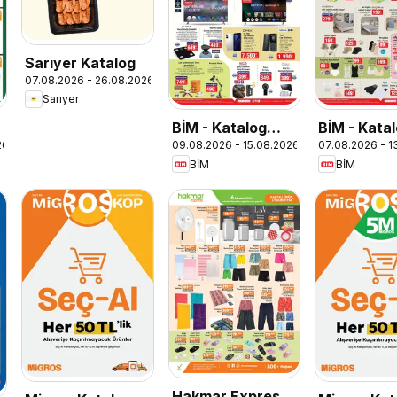
Sarıyer Katalog
07.08.2026 - 26.08.2026
Sarıyer
g
BİM - Katalog
BİM - Kata
26
09.08.2026 - 15.08.2026
07.08.2026 - 1
Pazar
Cuma
BİM
BİM
Hakmar Express