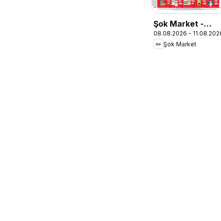
Şok Market -
08.08.2026 - 11.08.202
Hafta sonu
Şok Market
fırsatları