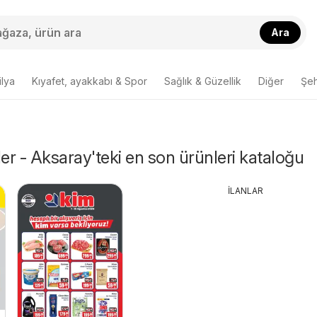
Ara
lya
Kıyafet, ayakkabı & Spor
Sağlık & Güzellik
Diğer
Şehi
r - Aksaray'teki en son ürünleri kataloğu
İLANLAR