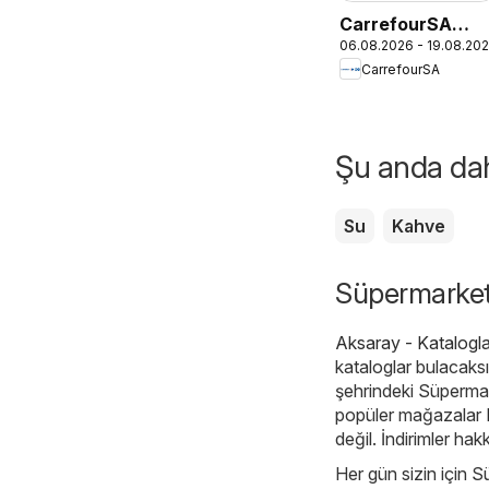
CarrefourSA
06.08.2026 - 19.08.20
Katalog
CarrefourSA
Şu anda daha
Su
Kahve
Süpermarketl
Aksaray - Katalogla
kataloglar bulacaksı
şehrindeki Süpermar
popüler mağazalar
değil. İndirimler hak
Her gün sizin için S