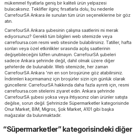
mükemmel fiyatlarla geniş bir kaliteli ürün yelpazesi
bulacaksınız. Teklifler ilginç fırsatlarla dolu, bu nedenle
CarrefourSA Ankara ile sunulan tüm ürün seçeneklerine bir göz
atın.
CarrefourSA Ankara şubesinin çalışma saatlerini mi merak
ediyorsunuz? Gerekli tüm bilgileri web sitemizde veya
carrefoursa.com
resmi web sitesinde bulabilirsiniz. Tatiller, hafta
sonları veya özel etkinlikler sırasında açılış saatlerinin
değişebileceğini lütfen unutmayın. CarrefourSA şubeleri
sadece Ankara şehrinde değil, dahil olmak üzere diğer
şehirlerde de bulunabilir. Web sitemizde, her zaman
CarrefourSA Ankara 'nin en son broşürüne göz atabilirsiniz.
İndirimleri kaçırmamanız için broşürler sizin için günlük olarak
güncellenir. CarrefourSA hakkında daha fazla ayrıntı için, resmi
carrefoursa.com
sitelerini ziyaret edin. Ankara şehrinde
CarrefourSA şubesi yoksa veya ihtiyacınız olan ürünler satışta
değilse, sorun değil. Şehrinizde
Süpermarketler
kategorisinde
Onur Market
,
BİM
,
Migros
,
Şok Market
,
A101
gibi başka
mağazalar da bulunmaktadır.
“Süpermarketler” kategorisindeki diğer