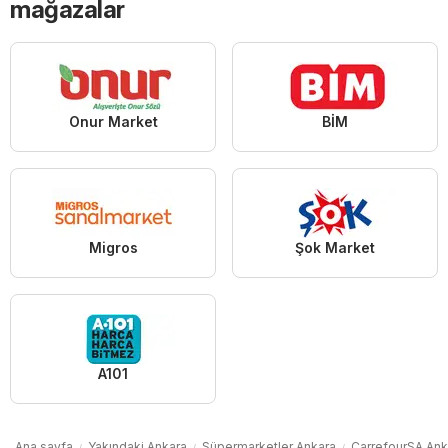
mağazalar
Onur Market
BİM
Migros
Şok Market
A101
Ana sayfa
Yakındaki Ankara
Süpermarketler Ankara
CarrefourSA Ank