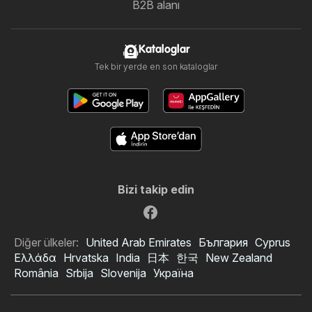
B2B alanı
Kataloglar
Tek bir yerde en son kataloglar
Bizi takip edin
Diğer ülkeler:
United Arab Emirates
България
Cyprus
Ελλάδα
Hrvatska
India
日本
한국
New Zealand
România
Srbija
Slovenija
Україна