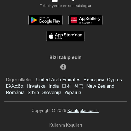
Tek bir yerde en son kataloglar
Bizi takip edin
Diğer ülkeler:
United Arab Emirates
България
Cyprus
Ελλάδα
Hrvatska
India
日本
한국
New Zealand
România
Srbija
Slovenija
Україна
Copyright © 2026
Kataloglar.com.tr
.
Kullanım Koşulları