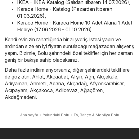
IKEA - IKEA Katalog (Salıdan itibaren 14.07.2026)
,
Karaca Home - Katalog (Pazardan itibaren
01.03.2026)
,
Karaca Home - Karaca Home 10 Adet Alana 1 Adet
Hediye (17.06.2026 - 01.10.2026)
.
Kendi evinizin rahatlığında bir alışveriş listesi yapın ve
ardından size en iyi fiyatın sunulacağı mağazadan alışveriş
yapın. Bizimle, Bolu şehrindeki özel teklifler için her zaman
geniş bir bakışa sahip olacaksınız.
Daha fazla indirim arıyorsanız, diğer şehirlerdeki tekliflere
de göz atın,
Ahlat
,
Akçaabat
,
Afşin
,
Ağrı
,
Akçakale
,
Adıyaman
,
Ahmetli
,
Adana
,
Akçadağ
,
Afyonkarahisar
,
Acıpayam
,
Akçakoca
,
Adilcevaz
,
Ağaçören
,
Akdağmadeni
.
Ana sayfa
Yakındaki Bolu
Ev, Bahçe & Mobilya Bolu