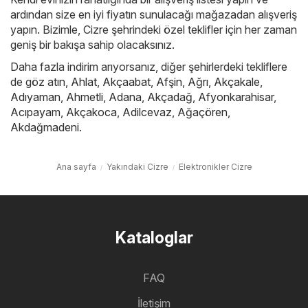
ardından size en iyi fiyatın sunulacağı mağazadan alışveriş
yapın. Bizimle, Cizre şehrindeki özel teklifler için her zaman
geniş bir bakışa sahip olacaksınız.
Daha fazla indirim arıyorsanız, diğer şehirlerdeki tekliflere
de göz atın,
Ahlat
,
Akçaabat
,
Afşin
,
Ağrı
,
Akçakale
,
Adıyaman
,
Ahmetli
,
Adana
,
Akçadağ
,
Afyonkarahisar
,
Acıpayam
,
Akçakoca
,
Adilcevaz
,
Ağaçören
,
Akdağmadeni
.
Ana sayfa
Yakındaki Cizre
Elektronikler Cizre
Kataloglar
FAQ
İletişim