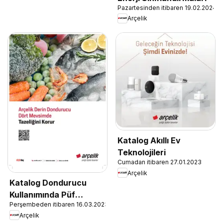
Pazartesinden itibaren 19.02.2024
Arçelik
Katalog Akıllı Ev
Teknolojileri
Cumadan itibaren 27.01.2023
Arçelik
Katalog Dondurucu
Kullanımında Püf
Perşembeden itibaren 16.03.2023
Noktaları
Arçelik