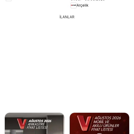
Arçelik
İLANLAR