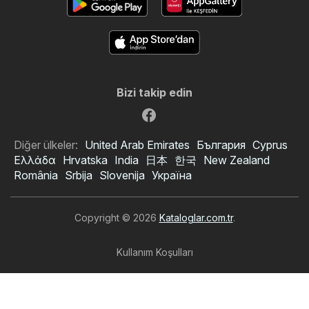
Bizi takip edin
Diğer ülkeler:
United Arab Emirates
България
Cyprus
Ελλάδα
Hrvatska
India
日本
한국
New Zealand
România
Srbija
Slovenija
Україна
Copyright © 2026
Kataloglar.com.tr
.
Kullanım Koşulları
Kişisel veri işleme