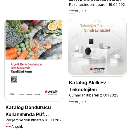
Pazartesinden itibaren 19.02.2024
Arçelik
Katalog Akıllı Ev
Teknolojileri
Cumadan itibaren 27.01.2023
Arçelik
Katalog Dondurucu
Kullanımında Püf
Perşembeden itibaren 16.03.2023
Noktaları
Arçelik