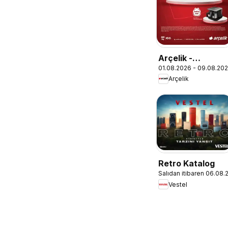
Arçelik -
01.08.2026 - 09.08.20
Ankastre
Arçelik
Kataloğu
Retro Katalog
Salıdan itibaren 06.08
Vestel