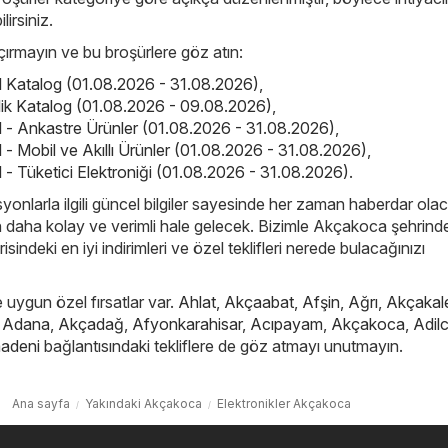
ilirsiniz.
kaçırmayın ve bu broşürlere göz atın:
el Katalog (01.08.2026 - 31.08.2026)
,
elik Katalog (01.08.2026 - 09.08.2026)
,
el - Ankastre Ürünler (01.08.2026 - 31.08.2026)
,
l - Mobil ve Akıllı Ürünler (01.08.2026 - 31.08.2026)
,
l - Tüketici Elektroniği (01.08.2026 - 31.08.2026)
.
yonlarla ilgili güncel bilgiler sayesinde her zaman haberdar ola
çin daha kolay ve verimli hale gelecek. Bizimle Akçakoca şehrind
isindeki en iyi indirimleri ve özel teklifleri nerede bulacağınızı
e uygun özel fırsatlar var.
Ahlat
,
Akçaabat
,
Afşin
,
Ağrı
,
Akçakal
,
Adana
,
Akçadağ
,
Afyonkarahisar
,
Acıpayam
,
Akçakoca
,
Adil
adeni
bağlantısındaki tekliflere de göz atmayı unutmayın.
Ana sayfa
Yakındaki Akçakoca
Elektronikler Akçakoca