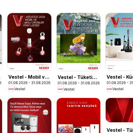
e
Vestel - Mobil ve
Vestel - K
Vestel - Tüketici
6
01.08.2026 - 31.08.2026
01.08.2026 - 3
01.08.2026 - 31.08.2026
Akıllı Ürünler
Aletleri
Elektroniği
Vestel
Vestel
Vestel
Vestel - Tü