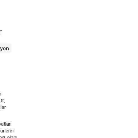
r
zyon
ı
tr
,
ler
atları
rlerini
nız olanı