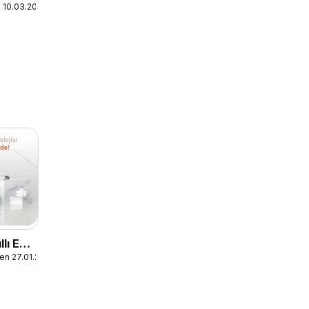
n 10.03.2026
llı Ev
en 27.01.2023
ri