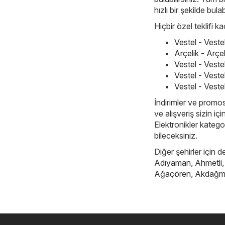
hızlı bir şekilde bulab
Hiçbir özel teklifi 
Vestel - Vest
Arçelik - Arç
Vestel - Vest
Vestel - Veste
Vestel - Veste
İndirimler ve promos
ve alışveriş sizin i
Elektronikler kategor
bileceksiniz.
Diğer şehirler için d
Adıyaman
,
Ahmetli
Ağaçören
,
Akdağm