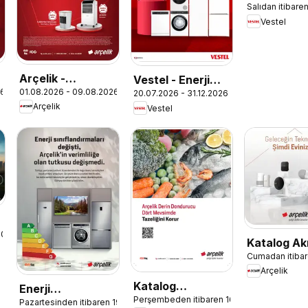
Salıdan itibare
Elektroniği
Vestel
Katalog
Arçelik -
Vestel - Enerji
26
01.08.2026 - 09.08.2026
İklimlendirme
20.07.2026 - 31.12.2026
Sınıfı Broşür
Arçelik
Vestel
Kataloğu
.2024
Katalog Akı
Cumadan itibar
Teknolojile
Arçelik
Katalog
Enerji
Perşembeden itibaren 16.03.2023
Dondurucu
Pazartesinden itibaren 19.02.2024
Sınıflandırmaları