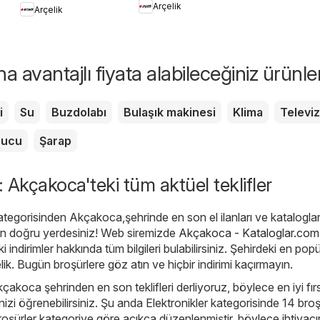
Arçelik
Arçelik
Kullanımında Püf
Noktaları
 avantajlı fiyata alabileceğiniz ürünle
i
Su
Buzdolabı
Bulaşık makinesi
Klima
Televi
rucu
Şarap
: Akçakoca'teki tüm aktüel teklifler
ategorisinden Akçakoca,şehrinde en son el ilanları ve kataloglar
an doğru yerdesiniz! Web siremizde
Akçakoca - Kataloglar.com.
indirimler hakkında tüm bilgileri bulabilirsiniz. Şehirdeki en popü
lik
. Bugün broşürlere göz atın ve hiçbir indirimi kaçırmayın.
kçakoca şehrinden en son teklifleri derliyoruz, böylece en iyi fırs
izi öğrenebilirsiniz. Şu anda Elektronikler kategorisinde 14 broşü
broşürler kategoriye göre açıkça düzenlenmiştir, böylece ihtiyacı