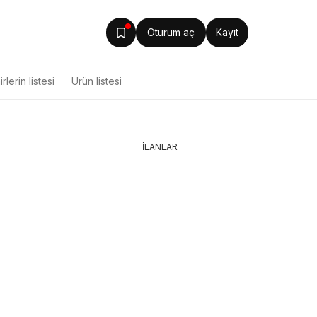
Oturum aç
Kayıt
rlerin listesi
Ürün listesi
İLANLAR