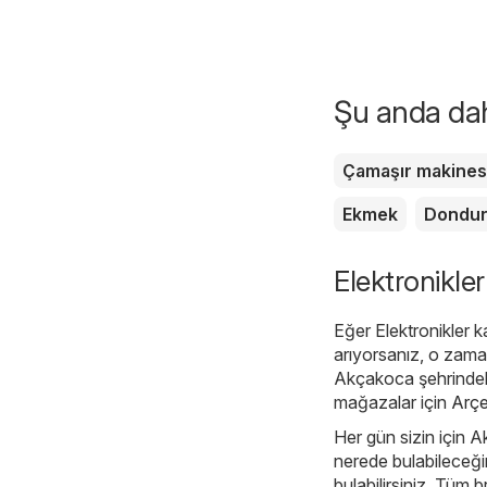
Şu anda daha
Çamaşır makines
Ekmek
Dondu
Elektronikler
Eğer Elektronikler k
arıyorsanız, o zam
Akçakoca şehrindeki 
mağazalar için
Arçe
Her gün sizin için A
nerede bulabileceğin
bulabilirsiniz. Tüm 