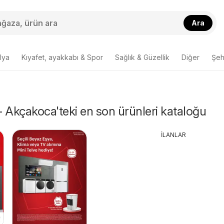
Ara
lya
Kıyafet, ayakkabı & Spor
Sağlık & Güzellik
Diğer
Şehi
 - Akçakoca'teki en son ürünleri kataloğu
İLANLAR