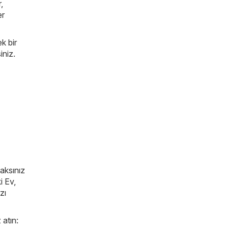
r
,
er
k bir
iniz.
caksınız
i Ev,
zı
 atın: