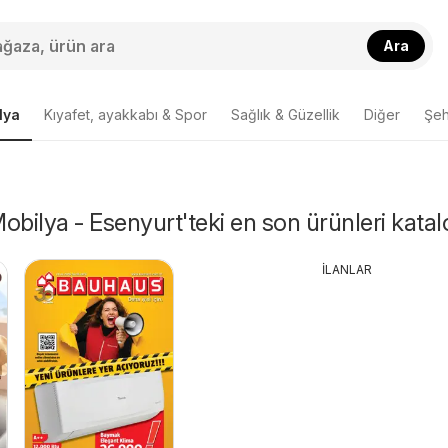
Ara
lya
Kıyafet, ayakkabı & Spor
Sağlık & Güzellik
Diğer
Şehi
obilya - Esenyurt'teki en son ürünleri kata
İLANLAR