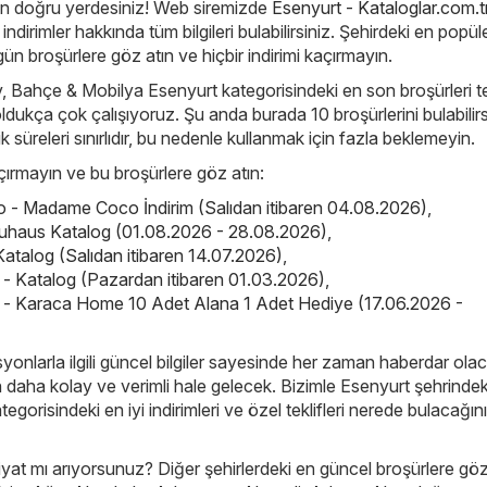
an doğru yerdesiniz! Web siremizde
Esenyurt - Kataloglar.com.t
ndirimler hakkında tüm bilgileri bulabilirsiniz. Şehirdeki en popül
ün broşürlere göz atın ve hiçbir indirimi kaçırmayın.
v, Bahçe & Mobilya Esenyurt kategorisindeki en son broşürleri te
dukça çok çalışıyoruz. Şu anda burada 10 broşürlerini bulabilirs
ik süreleri sınırlıdır, bu nedenle kullanmak için fazla beklemeyin.
kaçırmayın ve bu broşürlere göz atın:
- Madame Coco İndirim (Salıdan itibaren 04.08.2026)
,
uhaus Katalog (01.08.2026 - 28.08.2026)
,
atalog (Salıdan itibaren 14.07.2026)
,
 Katalog (Pazardan itibaren 01.03.2026)
,
- Karaca Home 10 Adet Alana 1 Adet Hediye (17.06.2026 -
yonlarla ilgili güncel bilgiler sayesinde her zaman haberdar ola
çin daha kolay ve verimli hale gelecek. Bizimle Esenyurt şehrindek
gorisindeki en iyi indirimleri ve özel teklifleri nerede bulacağını
iyat mı arıyorsunuz? Diğer şehirlerdeki en güncel broşürlere göz