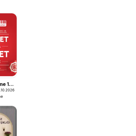
me 10
1.10.2026
 2
me
ye