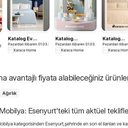
Katalog Ev
Katalog
Katalog
Pazardan itibaren 01.03.2026
Pazardan itibaren 01.03.2026
Pazardan itiba
Tekstili - İlkbahar
Dekoratif -
Sezonsuz 
6
Karaca Home
Karaca Home
Karaca Ho
/ Yaz 2026
İlkbahar / Yaz
Home Şıklığ
2026
İlkbahar / 
2026
 avantajlı fiyata alabileceğiniz ürünle
Ağırlık
Mobilya: Esenyurt'teki tüm aktüel teklifle
bilya kategorisinden Esenyurt,şehrinde en son el ilanları ve kat