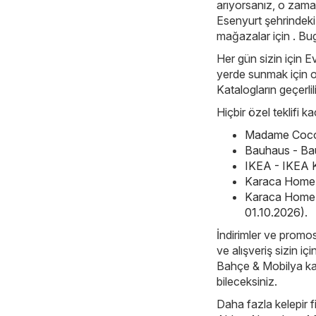
arıyorsanız, o zam
Esenyurt şehrindeki i
mağazalar için . Bug
Her gün sizin için E
yerde sunmak için ol
Katalogların geçerlil
Hiçbir özel teklifi 
Madame Coco 
Bauhaus - Ba
IKEA - IKEA K
Karaca Home -
Karaca Home 
01.10.2026)
.
İndirimler ve promos
ve alışveriş sizin i
Bahçe & Mobilya kate
bileceksiniz.
Daha fazla kelepir f