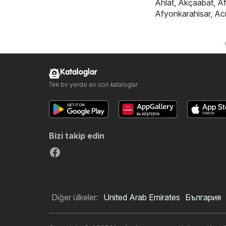
Ahlat
,
Akçaabat
,
Af
Afyonkarahisar
,
Ac
Kataloglar
Tek bir yerde en son kataloglar
Bizi takip edin
Diğer ülkeler:
United Arab Emirates
България