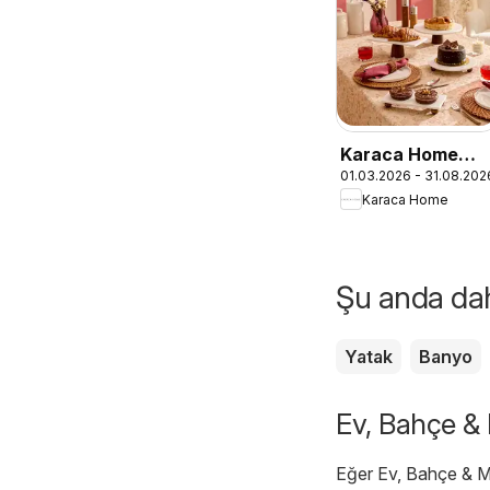
Karaca Home
01.03.2026 - 31.08.202
Dekoratif
Karaca Home
İlkbahar/Yaz
2026
Şu anda daha
Yatak
Banyo
Ev, Bahçe & 
Eğer Ev, Bahçe & Mo