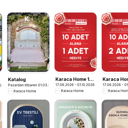
Karaca Home 10
Karaca Ho
Katalog
17.06.2026 - 01.10.2026
17.06.2026 - 0
Pazardan itibaren 01.03.2026
2026
Adet Alana 1
Adet Alana
Karaca Home
Karaca Ho
Karaca Home
Adet Hediye
Adet Hedi