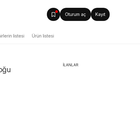
Oturum aç
Kayıt
rlerin listesi
Ürün listesi
İLANLAR
loğu