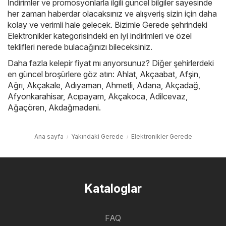
İndirimler ve promosyonlarla ilgili güncel bilgiler sayesinde
her zaman haberdar olacaksınız ve alışveriş sizin için daha
kolay ve verimli hale gelecek. Bizimle Gerede şehrindeki
Elektronikler kategorisindeki en iyi indirimleri ve özel
teklifleri nerede bulacağınızı bileceksiniz.
Daha fazla kelepir fiyat mı arıyorsunuz? Diğer şehirlerdeki
en güncel broşürlere göz atın:
Ahlat
,
Akçaabat
,
Afşin
,
Ağrı
,
Akçakale
,
Adıyaman
,
Ahmetli
,
Adana
,
Akçadağ
,
Afyonkarahisar
,
Acıpayam
,
Akçakoca
,
Adilcevaz
,
Ağaçören
,
Akdağmadeni
.
Ana sayfa
Yakındaki Gerede
Elektronikler Gerede
Kataloglar
FAQ