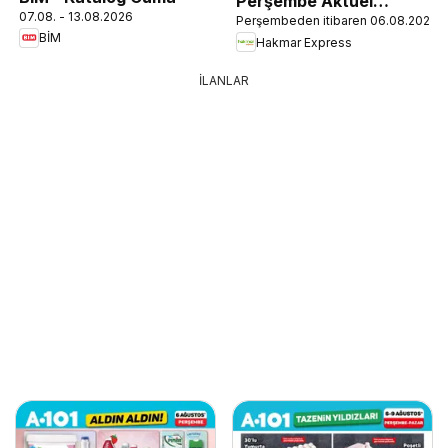
Perşembe Aktüel
07.08. - 13.08.2026
Perşembeden itibaren 06.08.2026
Ürünler
BİM
Hakmar Express
İLANLAR