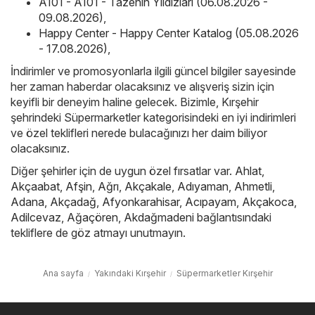
A101 - A101 - Tazenin Yıldızları (06.08.2026 -
09.08.2026)
,
Happy Center - Happy Center Katalog (05.08.2026
- 17.08.2026)
,
İndirimler ve promosyonlarla ilgili güncel bilgiler sayesinde
her zaman haberdar olacaksınız ve alışveriş sizin için
keyifli bir deneyim haline gelecek. Bizimle, Kırşehir
şehrindeki Süpermarketler kategorisindeki en iyi indirimleri
ve özel teklifleri nerede bulacağınızı her daim biliyor
olacaksınız.
Diğer şehirler için de uygun özel fırsatlar var.
Ahlat
,
Akçaabat
,
Afşin
,
Ağrı
,
Akçakale
,
Adıyaman
,
Ahmetli
,
Adana
,
Akçadağ
,
Afyonkarahisar
,
Acıpayam
,
Akçakoca
,
Adilcevaz
,
Ağaçören
,
Akdağmadeni
bağlantısındaki
tekliflere de göz atmayı unutmayın.
Ana sayfa
Yakındaki Kırşehir
Süpermarketler Kırşehir