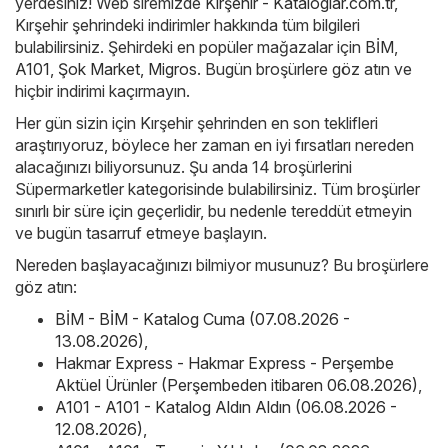
yerdesiniz! Web siremizde
Kırşehir - Kataloglar.com.tr
,
Kırşehir şehrindeki indirimler hakkında tüm bilgileri
bulabilirsiniz. Şehirdeki en popüler mağazalar için
BİM
,
A101
,
Şok Market
,
Migros
. Bugün broşürlere göz atın ve
hiçbir indirimi kaçırmayın.
Her gün sizin için Kırşehir şehrinden en son teklifleri
araştırıyoruz, böylece her zaman en iyi fırsatları nereden
alacağınızı biliyorsunuz. Şu anda 14 broşürlerini
Süpermarketler kategorisinde bulabilirsiniz. Tüm broşürler
sınırlı bir süre için geçerlidir, bu nedenle tereddüt etmeyin
ve bugün tasarruf etmeye başlayın.
Nereden başlayacağınızı bilmiyor musunuz? Bu broşürlere
göz atın:
BİM - BİM - Katalog Cuma (07.08.2026 -
13.08.2026)
,
Hakmar Express - Hakmar Express - Perşembe
Aktüel Ürünler (Perşembeden itibaren 06.08.2026)
,
A101 - A101 - Katalog Aldın Aldın (06.08.2026 -
12.08.2026)
,