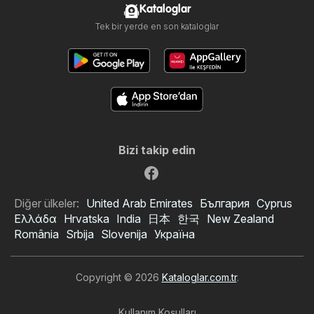
Kataloglar
Tek bir yerde en son kataloglar
Bizi takip edin
Diğer ülkeler:
United Arab Emirates
България
Cyprus
Ελλάδα
Hrvatska
India
日本
한국
New Zealand
România
Srbija
Slovenija
Україна
Copyright © 2026
Kataloglar.com.tr
.
Kullanım Koşulları