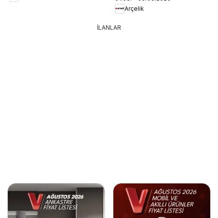
Arçelik
İLANLAR