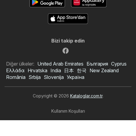
Bizi takip edin
Diğer ülkeler:
United Arab Emirates
България
Cyprus
Ελλάδα
Hrvatska
India
日本
한국
New Zealand
România
Srbija
Slovenija
Україна
Copyright © 2026
Kataloglar.com.tr
.
Kullanım Koşulları
Kişisel veri işleme