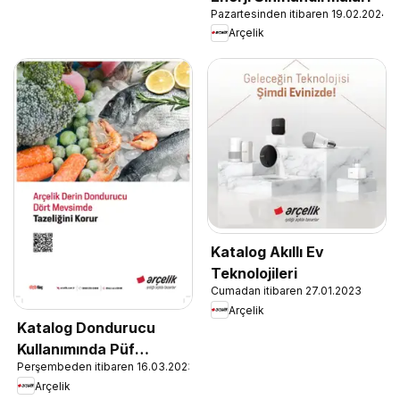
Pazartesinden itibaren 19.02.2024
Arçelik
Katalog Akıllı Ev
Teknolojileri
Cumadan itibaren 27.01.2023
Arçelik
Katalog Dondurucu
Kullanımında Püf
Perşembeden itibaren 16.03.2023
Noktaları
Arçelik