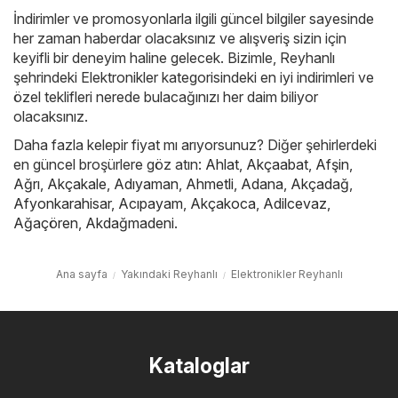
İndirimler ve promosyonlarla ilgili güncel bilgiler sayesinde
her zaman haberdar olacaksınız ve alışveriş sizin için
keyifli bir deneyim haline gelecek. Bizimle, Reyhanlı
şehrindeki Elektronikler kategorisindeki en iyi indirimleri ve
özel teklifleri nerede bulacağınızı her daim biliyor
olacaksınız.
Daha fazla kelepir fiyat mı arıyorsunuz? Diğer şehirlerdeki
en güncel broşürlere göz atın:
Ahlat
,
Akçaabat
,
Afşin
,
Ağrı
,
Akçakale
,
Adıyaman
,
Ahmetli
,
Adana
,
Akçadağ
,
Afyonkarahisar
,
Acıpayam
,
Akçakoca
,
Adilcevaz
,
Ağaçören
,
Akdağmadeni
.
Ana sayfa
Yakındaki Reyhanlı
Elektronikler Reyhanlı
Kataloglar