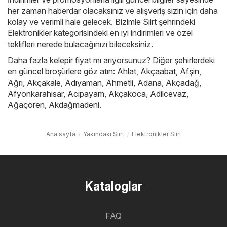
her zaman haberdar olacaksınız ve alışveriş sizin için daha
kolay ve verimli hale gelecek. Bizimle Siirt şehrindeki
Elektronikler kategorisindeki en iyi indirimleri ve özel
teklifleri nerede bulacağınızı bileceksiniz.
Daha fazla kelepir fiyat mı arıyorsunuz? Diğer şehirlerdeki
en güncel broşürlere göz atın:
Ahlat
,
Akçaabat
,
Afşin
,
Ağrı
,
Akçakale
,
Adıyaman
,
Ahmetli
,
Adana
,
Akçadağ
,
Afyonkarahisar
,
Acıpayam
,
Akçakoca
,
Adilcevaz
,
Ağaçören
,
Akdağmadeni
.
Ana sayfa
Yakındaki Siirt
Elektronikler Siirt
Kataloglar
FAQ