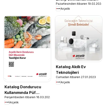
Pazartesinden itibaren 19.02.2024
Arçelik
Katalog Akıllı Ev
Teknolojileri
Cumadan itibaren 27.01.2023
Arçelik
Katalog Dondurucu
Kullanımında Püf
Perşembeden itibaren 16.03.2023
Noktaları
Arçelik