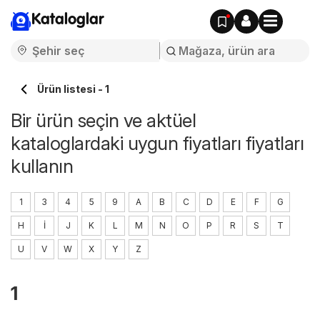
Kataloglar
Ürün listesi - 1
Bir ürün seçin ve aktüel
kataloglardaki uygun fiyatları fiyatları
kullanın
1
3
4
5
9
A
B
C
D
E
F
G
H
I
J
K
L
M
N
O
P
R
S
T
U
V
W
X
Y
Z
1