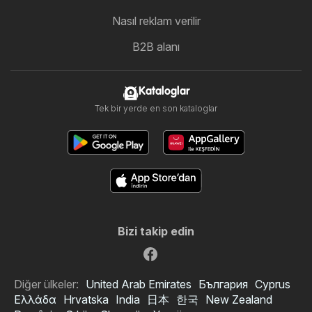
Nasıl reklam verilir
B2B alanı
Kataloglar
Tek bir yerde en son kataloglar
Bizi takip edin
Diğer ülkeler:
United Arab Emirates
България
Cyprus
Ελλάδα
Hrvatska
India
日本
한국
New Zealand