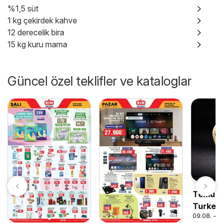
%1,5 süt
1 kg çekirdek kahve
12 derecelik bira
15 kg kuru mama
Güncel özel teklifler ve kataloglar
Temu ho
Turkey
09.08. - 3