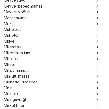
Meyve suyu
Meyveli bebek maması
Meyveli yoğurt
Mezar mumu
Mezgit
Midi elbise
Midi etek
Midye
Mikeral su
Mikrodalga fırın
Mikrofon
Mikser
Milföy hamuru
Mini ütü masası
Mionetto Prosecco
Mısır
Mısır cipsi
Mısır gevreği
Misket limon