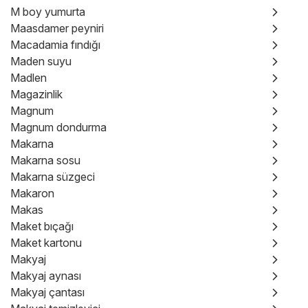
M boy yumurta
Maasdamer peyniri
Macadamia fındığı
Maden suyu
Madlen
Magazinlik
Magnum
Magnum dondurma
Makarna
Makarna sosu
Makarna süzgeci
Makaron
Makas
Maket bıçağı
Maket kartonu
Makyaj
Makyaj aynası
Makyaj çantası