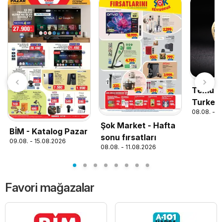
Temu ho
Turkey
08.08. - 3
Şok Market - Hafta
BİM - Katalog Pazar
sonu fırsatları
09.08. - 15.08.2026
08.08. - 11.08.2026
Favori mağazalar