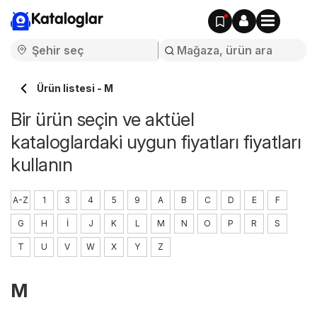
Kataloglar
Ürün listesi - M
Bir ürün seçin ve aktüel
kataloglardaki uygun fiyatları fiyatları
kullanın
A-Z
1
3
4
5
9
A
B
C
D
E
F
G
H
I
J
K
L
M
N
O
P
R
S
T
U
V
W
X
Y
Z
M