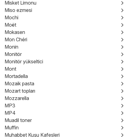
Misket Limonu
Miso ezmesi
Mochi
Moët
Mokasen
Mon Chéri
Monin
Monitör
Monitör yükseltici
Mont
Mortadella
Mozaik pasta
Mozart topları
Mozzarella
MP3
MP4
Muadil toner
Muffin
Muhabbet Kuşu Kafesleri