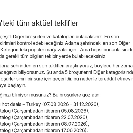
teki tüm aktüel teklifler
eşitli
Diğer
broşürleri ve katalogları bulacaksınız. En son
dirimleri kontrol edebileceğiniz Adana şehrindeki en son Diğer
 Kategorideki popüler mağazalar için . Ama hepsi bununla sınırlı 
da gerekli tüm bilgileri tek bir yerde bulabileceksiniz.
dana şehrinden en son teklifleri araştırıyoruz, böylece her zama
lacağınızı biliyorsunuz. Şu anda 5 broşürlerini Diğer kategorisind
roşürler sınırlı bir süre için geçerlidir, bu nedenle tereddüt etmeyi
ye başlayın.
nızı bilmiyor musunuz? Bu broşürlere göz atın:
ot deals – Turkey (07.08.2026 - 31.12.2026)
,
atalog (Çarşambadan itibaren 05.08.2026)
,
atalog (Çarşambadan itibaren 22.07.2026)
,
atalog (Çarşambadan itibaren 08.07.2026)
,
atalog (Çarşambadan itibaren 17.06.2026)
.