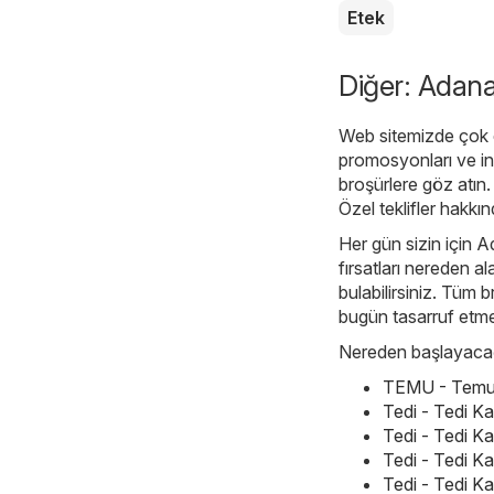
Etek
Diğer: Adana'
Web sitemizde çok ç
promosyonları ve in
broşürlere göz atın.
Özel teklifler hakkın
Her gün sizin için A
fırsatları nereden a
bulabilirsiniz. Tüm b
bugün tasarruf etme
Nereden başlayacağı
TEMU - Temu h
Tedi - Tedi K
Tedi - Tedi K
Tedi - Tedi K
Tedi - Tedi K