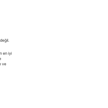
değil.
n en iyi
e
n ve