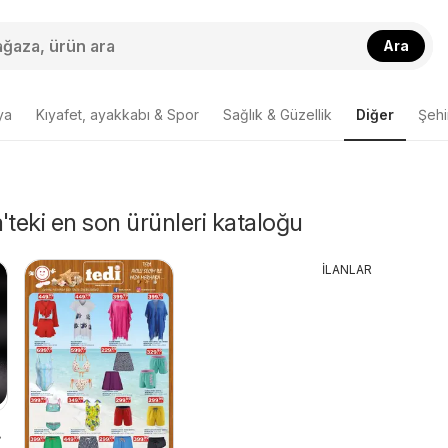
Ara
ya
Kıyafet, ayakkabı & Spor
Sağlık & Güzellik
Diğer
Şehir
'teki en son ürünleri kataloğu
İLANLAR