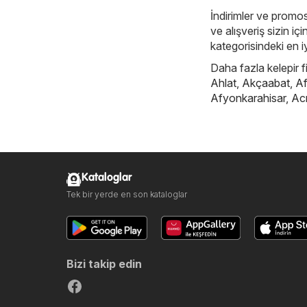
İndirimler ve promos
ve alışveriş sizin i
kategorisindeki en iy
Daha fazla kelepir f
Ahlat
,
Akçaabat
,
Af
Afyonkarahisar
,
Ac
Kataloglar
Tek bir yerde en son kataloglar
Bizi takip edin