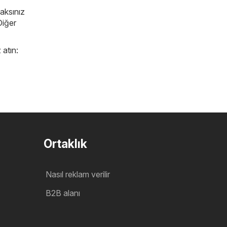
caksınız
Diğer
 atın:
Ortaklık
Nasıl reklam verilir
B2B alanı