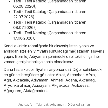
Tedi - Tedi Katalog (Çarşambadan itibaren
05.08.2026)
,
Tedi - Tedi Katalog (Çarşambadan itibaren
22.07.2026)
,
Tedi - Tedi Katalog (Çarşambadan itibaren
08.07.2026)
,
Tedi - Tedi Katalog (Çarşambadan itibaren
17.06.2026)
,
Kendi evinizin rahatlığında bir alışveriş listesi yapın ve
ardından size en iyi fiyatın sunulacağı mağazadan alışveriş
yapın. Bizimle, Adıyaman şehrindeki özel teklifler için her
zaman geniş bir bakışa sahip olacaksınız.
Daha fazla kelepir fiyat mı arıyorsunuz? Diğer şehirlerdeki
en güncel broşürlere göz atın:
Ahlat
,
Akçaabat
,
Afşin
,
Ağrı
,
Akçakale
,
Adıyaman
,
Ahmetli
,
Adana
,
Akçadağ
,
Afyonkarahisar
,
Acıpayam
,
Akçakoca
,
Adilcevaz
,
Ağaçören
,
Akdağmadeni
.
Ana sayfa
Yakındaki Adıyaman
Diğer Adıyaman