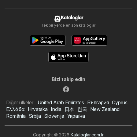
Kataloglar
Tek bir yerde en son kataloglar
Bizi takip edin
Diğer ülkeler:
United Arab Emirates
България
Cyprus
Ελλάδα
Hrvatska
India
日本
한국
New Zealand
România
Srbija
Slovenija
Україна
Copyright © 2026
Kataloglar.com.tr
.